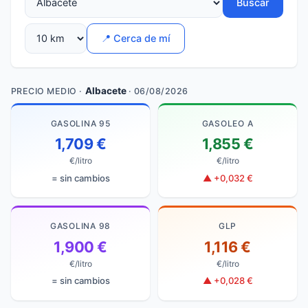
Buscar
📍 Cerca de mí
Albacete
PRECIO MEDIO ·
· 06/08/2026
GASOLINA 95
GASOLEO A
1,709 €
1,855 €
€/litro
€/litro
= sin cambios
▲ +0,032 €
GASOLINA 98
GLP
1,900 €
1,116 €
€/litro
€/litro
= sin cambios
▲ +0,028 €