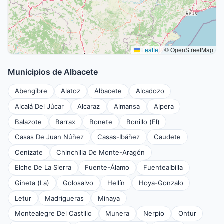
Leaflet
|
© OpenStreetMap
Municipios de Albacete
Abengibre
Alatoz
Albacete
Alcadozo
Alcalá Del Júcar
Alcaraz
Almansa
Alpera
Balazote
Barrax
Bonete
Bonillo (El)
Casas De Juan Núñez
Casas-Ibáñez
Caudete
Cenizate
Chinchilla De Monte-Aragón
Elche De La Sierra
Fuente-Álamo
Fuentealbilla
Gineta (La)
Golosalvo
Hellín
Hoya-Gonzalo
Letur
Madrigueras
Minaya
Montealegre Del Castillo
Munera
Nerpio
Ontur