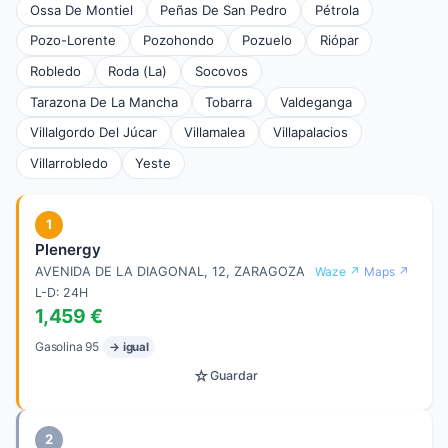
Ossa De Montiel
Peñas De San Pedro
Pétrola
Pozo-Lorente
Pozohondo
Pozuelo
Riópar
Robledo
Roda (La)
Socovos
Tarazona De La Mancha
Tobarra
Valdeganga
Villalgordo Del Júcar
Villamalea
Villapalacios
Villarrobledo
Yeste
1
Plenergy
AVENIDA DE LA DIAGONAL, 12, ZARAGOZA
Waze ↗
Maps ↗
L-D: 24H
1,459 €
Gasolina 95
→ igual
☆
Guardar
2