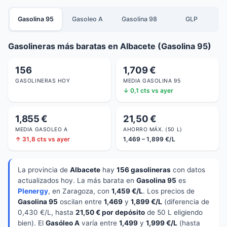
Gasolina 95
Gasoleo A
Gasolina 98
GLP
Gasolineras más baratas en Albacete (Gasolina 95)
156
1,709 €
GASOLINERAS HOY
MEDIA GASOLINA 95
↓ 0,1 cts vs ayer
1,855 €
21,50 €
MEDIA GASOLEO A
AHORRO MÁX. (50 L)
↑ 31,8 cts vs ayer
1,469 – 1,899 €/L
La provincia de
Albacete
hay
156 gasolineras
con datos
actualizados hoy. La más barata en
Gasolina 95
es
Plenergy
, en Zaragoza, con
1,459 €/L
. Los precios de
Gasolina 95
oscilan entre
1,469
y
1,899 €/L
(diferencia de
0,430 €/L, hasta
21,50 € por depósito
de 50 L eligiendo
bien). El
Gasóleo A
varía entre
1,499
y
1,999 €/L
(hasta