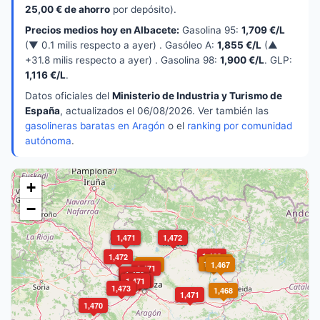
25,00 € de ahorro
por depósito).
Precios medios hoy en Albacete:
Gasolina 95:
1,709 €/L
(▼ 0.1 milis respecto a ayer) . Gasóleo A:
1,855 €/L
(▲
+31.8 milis respecto a ayer) . Gasolina 98:
1,900 €/L
. GLP:
1,116 €/L
.
Datos oficiales del
Ministerio de Industria y Turismo de
España
, actualizados el 06/08/2026. Ver también las
gasolineras baratas en Aragón
o el
ranking por comunidad
autónoma
.
+
−
1,469
1,471
1,472
1,471
1,469
1,472
1,468
1,467
1,467
1,467
1,471
1,471
1,473
1,471
1,459
1,471
1,473
1,468
1,471
1,470