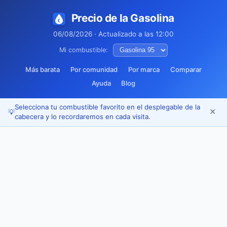
Precio de la Gasolina
06/08/2026 · Actualizado a las 12:00
Mi combustible:
Más barata
Por comunidad
Por marca
Comparar
Ayuda
Blog
Selecciona tu combustible favorito en el desplegable de la
✕
💡
cabecera y lo recordaremos en cada visita.