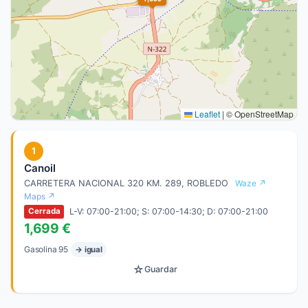
Leaflet
|
© OpenStreetMap
1
Canoil
CARRETERA NACIONAL 320 KM. 289, ROBLEDO
Waze ↗
Maps ↗
L-V: 07:00-21:00; S: 07:00-14:30; D: 07:00-21:00
Cerrada
1,699 €
Gasolina 95
→ igual
☆
Guardar