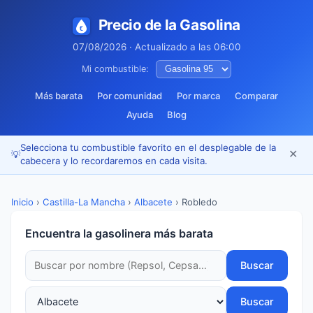
Precio de la Gasolina
07/08/2026 · Actualizado a las 06:00
Mi combustible:
Más barata
Por comunidad
Por marca
Comparar
Ayuda
Blog
Selecciona tu combustible favorito en el desplegable de la
✕
💡
cabecera y lo recordaremos en cada visita.
Inicio
›
Castilla-La Mancha
›
Albacete
›
Robledo
Encuentra la gasolinera más barata
Buscar
Buscar