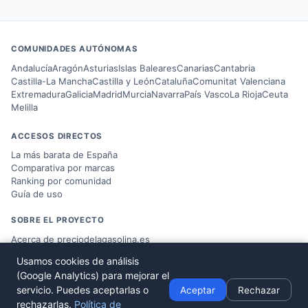
COMUNIDADES AUTÓNOMAS
Andalucía
Aragón
Asturias
Islas Baleares
Canarias
Cantabria
Castilla-La Mancha
Castilla y León
Cataluña
Comunitat Valenciana
Extremadura
Galicia
Madrid
Murcia
Navarra
País Vasco
La Rioja
Ceuta
Melilla
ACCESOS DIRECTOS
La más barata de España
Comparativa por marcas
Ranking por comunidad
Guía de uso
SOBRE EL PROYECTO
Acerca de preciodelagasolina.es
Blog sobre combustible
Usamos cookies de análisis
Datos del
Ministerio MITERD
(Google Analytics) para mejorar el
Desarrollado por
Víctor Corbacho
servicio. Puedes aceptarlas o
Aceptar
Rechazar
rechazarlas.
Política de