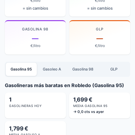
€/litro
€/litro
= sin cambios
= sin cambios
GASOLINA 98
GLP
—
—
€/litro
€/litro
Gasolina 95
Gasoleo A
Gasolina 98
GLP
Gasolineras más baratas en Robledo (Gasolina 95)
1
1,699 €
GASOLINERAS HOY
MEDIA GASOLINA 95
→ 0,0 cts vs ayer
1,799 €
MEDIA GASOLEO A