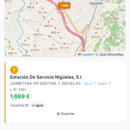
1,689
Leaflet
|
© OpenStreetMap
1
Estación De Servicio Nigüelas, S.l.
CARRETERA GR-9067 KM. 1, NIGUELAS
Waze ↗
Maps ↗
L-D: 24H
1,689 €
Gasolina 95
→ igual
☆
Guardar