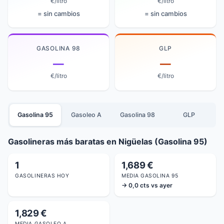
€/litro
€/litro
= sin cambios
= sin cambios
GASOLINA 98
GLP
—
—
€/litro
€/litro
Gasolina 95
Gasoleo A
Gasolina 98
GLP
Gasolineras más baratas en Nigüelas (Gasolina 95)
1
1,689 €
GASOLINERAS HOY
MEDIA GASOLINA 95
→ 0,0 cts vs ayer
1,829 €
MEDIA GASOLEO A