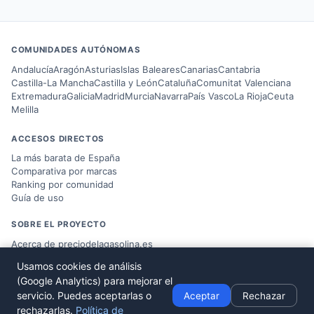
COMUNIDADES AUTÓNOMAS
Andalucía
Aragón
Asturias
Islas Baleares
Canarias
Cantabria
Castilla-La Mancha
Castilla y León
Cataluña
Comunitat Valenciana
Extremadura
Galicia
Madrid
Murcia
Navarra
País Vasco
La Rioja
Ceuta
Melilla
ACCESOS DIRECTOS
La más barata de España
Comparativa por marcas
Ranking por comunidad
Guía de uso
SOBRE EL PROYECTO
Acerca de preciodelagasolina.es
Blog sobre combustible
Usamos cookies de análisis
Datos del
Ministerio MITERD
(Google Analytics) para mejorar el
Desarrollado por
Víctor Corbacho
servicio. Puedes aceptarlas o
Aceptar
Rechazar
rechazarlas.
Política de