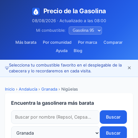
Precio de la Gasolina
08/08/2026 · Actualizado a las 08:00
Mi combustible:
Más barata
Por comunidad
Por marca
Comparar
Ayuda
Blog
Selecciona tu combustible favorito en el desplegable de la
✕
💡
cabecera y lo recordaremos en cada visita.
Inicio
›
Andalucía
›
Granada
›
Nigüelas
Encuentra la gasolinera más barata
Buscar
Buscar