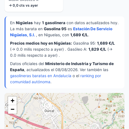
→ 0,0 cts vs ayer
En
Nigüelas
hay
1 gasolinera
con datos actualizados hoy.
La más barata en
Gasolina 95
es
Estación De Servicio
Nigüelas, S.l.
, en Niguelas, con
1,689 €/L
.
Precios medios hoy en Nigüelas:
Gasolina 95:
1,689 €/L
(→ 0.0 milis respecto a ayer) . Gasóleo A:
1,829 €/L
(→
0.0 milis respecto a ayer) .
Datos oficiales del
Ministerio de Industria y Turismo de
España
, actualizados el 08/08/2026. Ver también las
gasolineras baratas en Andalucía
o el
ranking por
comunidad autónoma
.
+
−