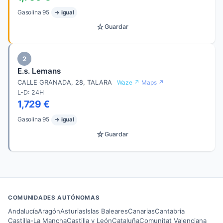
Gasolina 95
→ igual
☆
Guardar
2
E.s. Lemans
CALLE GRANADA, 28, TALARA
Waze ↗
Maps ↗
L-D: 24H
1,729 €
Gasolina 95
→ igual
☆
Guardar
COMUNIDADES AUTÓNOMAS
Andalucía
Aragón
Asturias
Islas Baleares
Canarias
Cantabria
Castilla-La Mancha
Castilla y León
Cataluña
Comunitat Valenciana