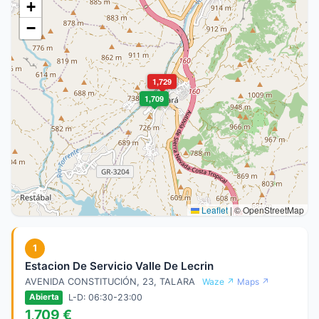
+
−
1,729
1,709
Leaflet
|
© OpenStreetMap
1
Estacion De Servicio Valle De Lecrin
AVENIDA CONSTITUCIÓN, 23, TALARA
Waze ↗
Maps ↗
L-D: 06:30-23:00
Abierta
1,709 €