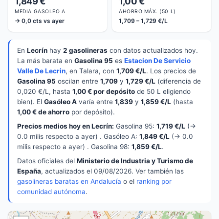
1,849 €
1,00 €
MEDIA GASOLEO A
AHORRO MÁX. (50 L)
→ 0,0 cts vs ayer
1,709 – 1,729 €/L
En
Lecrín
hay
2 gasolineras
con datos actualizados hoy.
La más barata en
Gasolina 95
es
Estacion De Servicio
Valle De Lecrin
, en Talara, con
1,709 €/L
. Los precios de
Gasolina 95
oscilan entre
1,709
y
1,729 €/L
(diferencia de
0,020 €/L, hasta
1,00 € por depósito
de 50 L eligiendo
bien). El
Gasóleo A
varía entre
1,839
y
1,859 €/L
(hasta
1,00 € de ahorro
por depósito).
Precios medios hoy en Lecrín:
Gasolina 95:
1,719 €/L
(→
0.0 milis respecto a ayer) . Gasóleo A:
1,849 €/L
(→ 0.0
milis respecto a ayer) . Gasolina 98:
1,859 €/L
.
Datos oficiales del
Ministerio de Industria y Turismo de
España
, actualizados el 09/08/2026. Ver también las
gasolineras baratas en Andalucía
o el
ranking por
comunidad autónoma
.