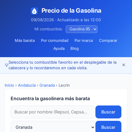
Precio de la Gasolina
09/08/2026 · Actualizado a las 12:00
Mi combustible:
Más barata
Por comunidad
Por marca
Comparar
Ayuda
Blog
Selecciona tu combustible favorito en el desplegable de la
✕
💡
cabecera y lo recordaremos en cada visita.
Inicio
›
Andalucía
›
Granada
›
Lecrín
Encuentra la gasolinera más barata
Buscar
Buscar