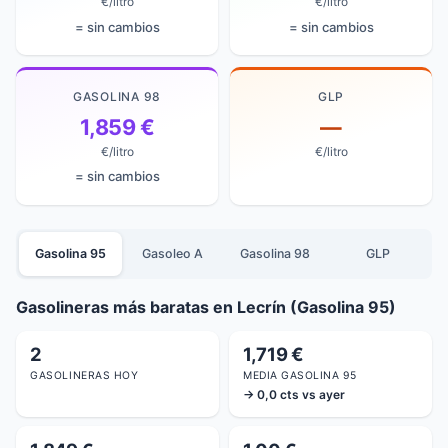
€/litro
€/litro
= sin cambios
= sin cambios
GASOLINA 98
GLP
1,859 €
—
€/litro
€/litro
= sin cambios
Gasolina 95
Gasoleo A
Gasolina 98
GLP
Gasolineras más baratas en Lecrín (Gasolina 95)
2
1,719 €
GASOLINERAS HOY
MEDIA GASOLINA 95
→ 0,0 cts vs ayer