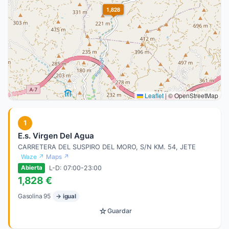
1,828
Leaflet
|
© OpenStreetMap
1
E.s. Virgen Del Agua
CARRETERA DEL SUSPIRO DEL MORO, S/N KM. 54, JETE
Waze ↗
Maps ↗
L-D: 07:00-23:00
Abierta
1,828 €
Gasolina 95
→ igual
☆
Guardar