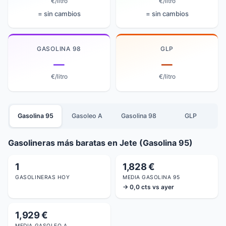
€/litro
€/litro
= sin cambios
= sin cambios
GASOLINA 98
GLP
—
—
€/litro
€/litro
Gasolina 95
Gasoleo A
Gasolina 98
GLP
Gasolineras más baratas en Jete (Gasolina 95)
1
1,828 €
GASOLINERAS HOY
MEDIA GASOLINA 95
→ 0,0 cts vs ayer
1,929 €
MEDIA GASOLEO A