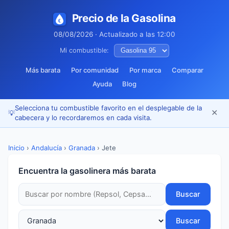
Precio de la Gasolina
08/08/2026 · Actualizado a las 12:00
Mi combustible:
Más barata
Por comunidad
Por marca
Comparar
Ayuda
Blog
Selecciona tu combustible favorito en el desplegable de la
✕
💡
cabecera y lo recordaremos en cada visita.
Inicio
›
Andalucía
›
Granada
›
Jete
Encuentra la gasolinera más barata
Buscar
Buscar