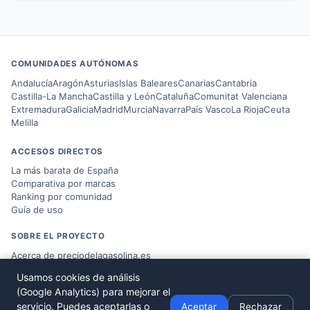
COMUNIDADES AUTÓNOMAS
Andalucía
Aragón
Asturias
Islas Baleares
Canarias
Cantabria
Castilla-La Mancha
Castilla y León
Cataluña
Comunitat Valenciana
Extremadura
Galicia
Madrid
Murcia
Navarra
País Vasco
La Rioja
Ceuta
Melilla
ACCESOS DIRECTOS
La más barata de España
Comparativa por marcas
Ranking por comunidad
Guía de uso
SOBRE EL PROYECTO
Acerca de preciodelagasolina.es
Blog sobre combustible
Usamos cookies de análisis
Datos del
Ministerio MITERD
(Google Analytics) para mejorar el
Desarrollado por
Víctor Corbacho
servicio. Puedes aceptarlas o
Aceptar
Rechazar