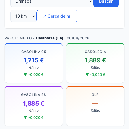
Buscar
📍 Cerca de mí
Calahorra (La)
PRECIO MEDIO ·
· 06/08/2026
GASOLINA 95
GASOLEO A
1,715 €
1,889 €
€/litro
€/litro
▼ -0,020 €
▼ -0,020 €
GASOLINA 98
GLP
1,885 €
—
€/litro
€/litro
▼ -0,020 €