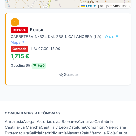
Leaflet
|
© OpenStreetMap
1
Repsol
REPSOL
CARRETERA N-324 KM. 238,1, CALAHORRA (LA)
Waze ↗
Maps ↗
L-V: 07:00-18:00
Cerrada
1,715 €
Gasolina 95
▼ bajó
☆
Guardar
COMUNIDADES AUTÓNOMAS
Andalucía
Aragón
Asturias
Islas Baleares
Canarias
Cantabria
Castilla-La Mancha
Castilla y León
Cataluña
Comunitat Valenciana
Extremadura
Galicia
Madrid
Murcia
Navarra
País Vasco
La Rioja
Ceuta