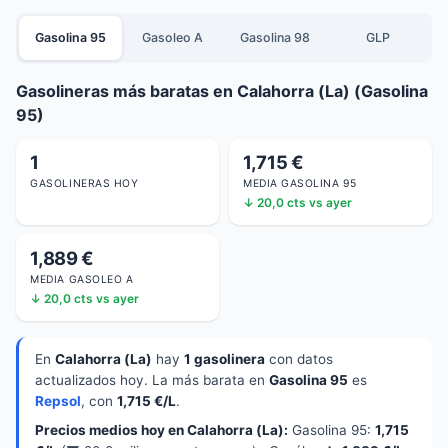
Gasolina 95
Gasoleo A
Gasolina 98
GLP
Gasolineras más baratas en Calahorra (La) (Gasolina
95)
1
1,715 €
GASOLINERAS HOY
MEDIA GASOLINA 95
↓ 20,0 cts vs ayer
1,889 €
MEDIA GASOLEO A
↓ 20,0 cts vs ayer
En
Calahorra (La)
hay
1 gasolinera
con datos
actualizados hoy. La más barata en
Gasolina 95
es
Repsol
, con
1,715 €/L
.
Precios medios hoy en Calahorra (La):
Gasolina 95:
1,715