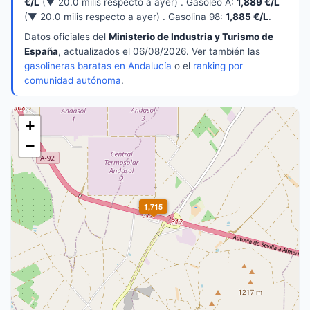
€/L
(▼ 20.0 milis respecto a ayer) . Gasóleo A:
1,889 €/L
(▼ 20.0 milis respecto a ayer) . Gasolina 98:
1,885 €/L
.
Datos oficiales del
Ministerio de Industria y Turismo de
España
, actualizados el 06/08/2026. Ver también las
gasolineras baratas en Andalucía
o el
ranking por
comunidad autónoma
.
+
−
1,715