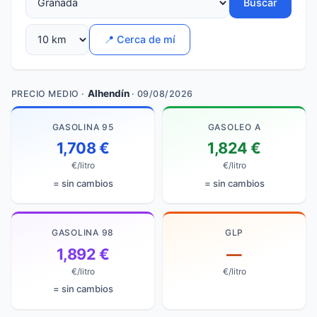
Buscar
📍 Cerca de mí
Alhendín
PRECIO MEDIO ·
· 09/08/2026
GASOLINA 95
GASOLEO A
1,708 €
1,824 €
€/litro
€/litro
= sin cambios
= sin cambios
GASOLINA 98
GLP
1,892 €
—
€/litro
€/litro
= sin cambios