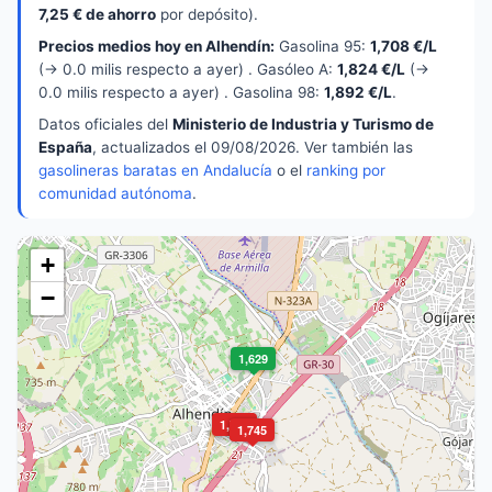
7,25 € de ahorro
por depósito).
Precios medios hoy en Alhendín:
Gasolina 95:
1,708 €/L
(→ 0.0 milis respecto a ayer) . Gasóleo A:
1,824 €/L
(→
0.0 milis respecto a ayer) . Gasolina 98:
1,892 €/L
.
Datos oficiales del
Ministerio de Industria y Turismo de
España
, actualizados el 09/08/2026. Ver también las
gasolineras baratas en Andalucía
o el
ranking por
comunidad autónoma
.
+
−
1,629
1,749
1,745