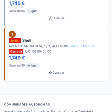
1,745 €
Gasolina 95
→ igual
☆
Guardar
3
Shell
SHELL
AVENIDA ANDALUCÍA, S/N, ALHENDIN
Waze ↗
Maps ↗
L-D: 06:00-00:00
Cerrada
1,749 €
Gasolina 95
→ igual
☆
Guardar
COMUNIDADES AUTÓNOMAS
Andalucía
Aragón
Asturias
Islas Baleares
Canarias
Cantabria