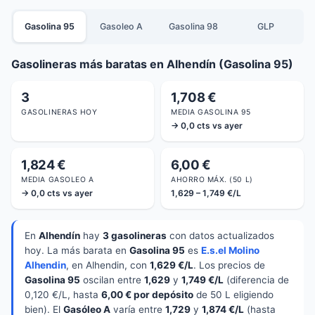
Gasolina 95
Gasoleo A
Gasolina 98
GLP
Gasolineras más baratas en Alhendín (Gasolina 95)
3
1,708 €
GASOLINERAS HOY
MEDIA GASOLINA 95
→ 0,0 cts vs ayer
1,824 €
6,00 €
MEDIA GASOLEO A
AHORRO MÁX. (50 L)
→ 0,0 cts vs ayer
1,629 – 1,749 €/L
En
Alhendín
hay
3 gasolineras
con datos actualizados
hoy. La más barata en
Gasolina 95
es
E.s.el Molino
Alhendin
, en Alhendin, con
1,629 €/L
. Los precios de
Gasolina 95
oscilan entre
1,629
y
1,749 €/L
(diferencia de
0,120 €/L, hasta
6,00 € por depósito
de 50 L eligiendo
bien). El
Gasóleo A
varía entre
1,729
y
1,874 €/L
(hasta