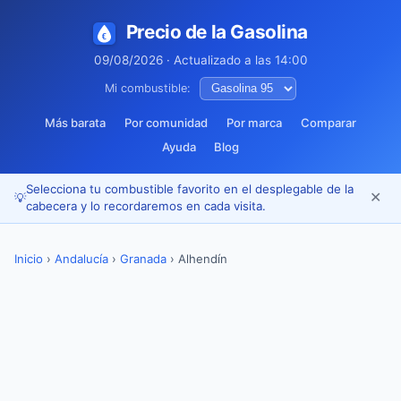
Precio de la Gasolina
09/08/2026 · Actualizado a las 14:00
Mi combustible:
Más barata
Por comunidad
Por marca
Comparar
Ayuda
Blog
Selecciona tu combustible favorito en el desplegable de la
✕
💡
cabecera y lo recordaremos en cada visita.
Inicio
›
Andalucía
›
Granada
›
Alhendín