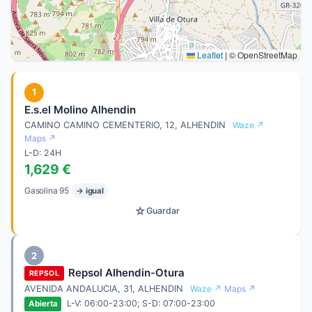
Leaflet
|
© OpenStreetMap
1
E.s.el Molino Alhendin
CAMINO CAMINO CEMENTERIO, 12, ALHENDIN
Waze ↗
Maps ↗
L-D: 24H
1,629 €
Gasolina 95
→ igual
☆
Guardar
2
Repsol Alhendin-Otura
REPSOL
AVENIDA ANDALUCIA, 31, ALHENDIN
Waze ↗
Maps ↗
L-V: 06:00-23:00; S-D: 07:00-23:00
Abierta