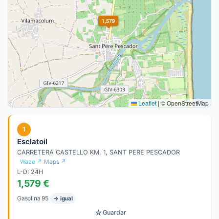
1,579
Leaflet
|
© OpenStreetMap
1
Esclatoil
CARRETERA CASTELLO KM. 1, SANT PERE PESCADOR
Waze ↗
Maps ↗
L-D: 24H
1,579 €
Gasolina 95
→ igual
☆
Guardar