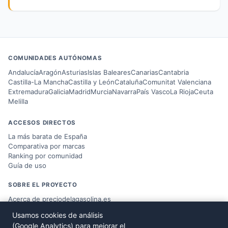
COMUNIDADES AUTÓNOMAS
Andalucía
Aragón
Asturias
Islas Baleares
Canarias
Cantabria
Castilla-La Mancha
Castilla y León
Cataluña
Comunitat Valenciana
Extremadura
Galicia
Madrid
Murcia
Navarra
País Vasco
La Rioja
Ceuta
Melilla
ACCESOS DIRECTOS
La más barata de España
Comparativa por marcas
Ranking por comunidad
Guía de uso
SOBRE EL PROYECTO
Acerca de preciodelagasolina.es
Blog sobre combustible
Usamos cookies de análisis
Datos del
Ministerio MITERD
(Google Analytics) para mejorar el
Desarrollado por
Víctor Corbacho