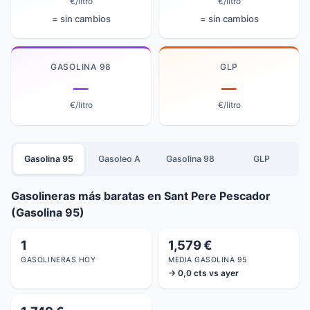
€/litro
€/litro
= sin cambios
= sin cambios
GASOLINA 98
GLP
—
—
€/litro
€/litro
Gasolina 95
Gasoleo A
Gasolina 98
GLP
Gasolineras más baratas en Sant Pere Pescador
(Gasolina 95)
1
1,579 €
GASOLINERAS HOY
MEDIA GASOLINA 95
→ 0,0 cts vs ayer