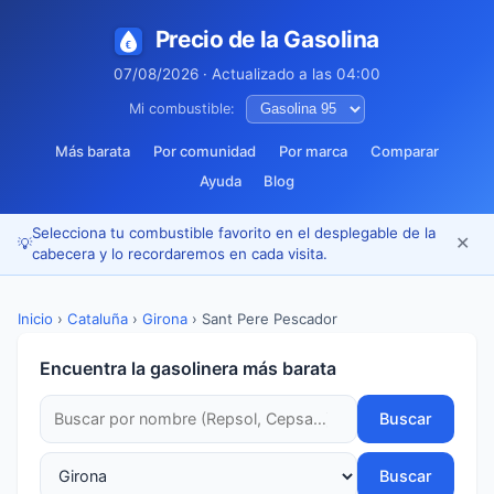
Precio de la Gasolina
07/08/2026 · Actualizado a las 04:00
Mi combustible:
Más barata
Por comunidad
Por marca
Comparar
Ayuda
Blog
Selecciona tu combustible favorito en el desplegable de la
✕
💡
cabecera y lo recordaremos en cada visita.
Inicio
›
Cataluña
›
Girona
›
Sant Pere Pescador
Encuentra la gasolinera más barata
Buscar
Buscar