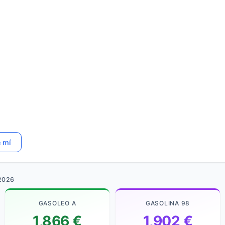
e mí
2026
GASOLEO A
GASOLINA 98
1,866 €
1,902 €