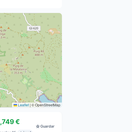
Leaflet
|
© OpenStreetMap
1,749 €
☆
Guardar