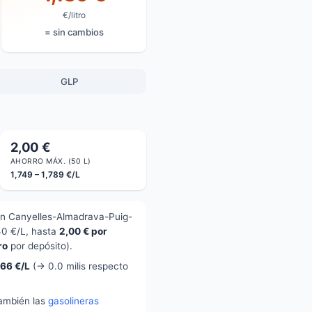
€/litro
= sin cambios
GLP
2,00 €
AHORRO MÁX. (50 L)
1,749 – 1,789 €/L
en Canyelles-Almadrava-Puig-
40 €/L, hasta
2,00 € por
ro
por depósito).
866 €/L
(→ 0.0 milis respecto
también las
gasolineras