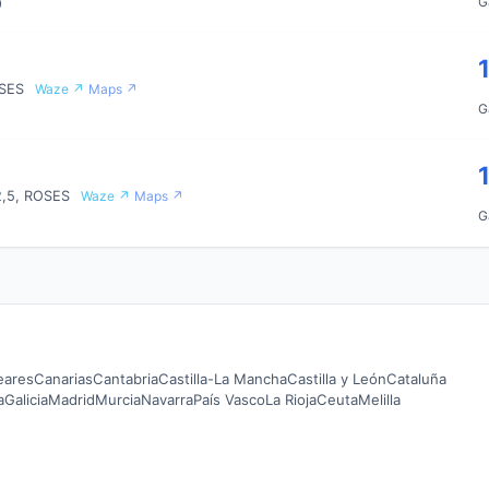
G
0
OSES
Waze ↗
Maps ↗
G
2,5, ROSES
Waze ↗
Maps ↗
G
leares
Canarias
Cantabria
Castilla-La Mancha
Castilla y León
Cataluña
a
Galicia
Madrid
Murcia
Navarra
País Vasco
La Rioja
Ceuta
Melilla