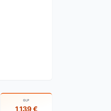
GLP
1,139 €