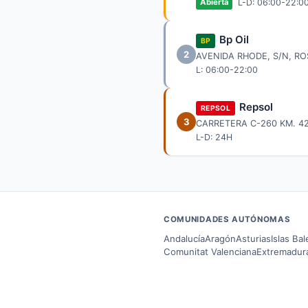
L-D: 06:00-22:0
Abierta
Bp Oil
BP
2
AVENIDA RHODE, S/N, R
L: 06:00-22:00
Repsol
REPSOL
3
CARRETERA C-260 KM. 4
L-D: 24H
COMUNIDADES AUTÓNOMAS
Andalucía
Aragón
Asturias
Islas Ba
Comunitat Valenciana
Extremadur