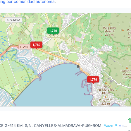
ing por comunidad autónoma
.
1,749
1,789
1,779
UCE G-614 KM. S/N, CANYELLES-ALMADRAVA-PUIG-ROM
Waze ↗
Maps ↗