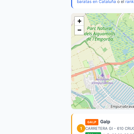
baratas en Cataluña
o el
rank
+
−
Galp
GALP
1
CARRETERA GI - 610 CR