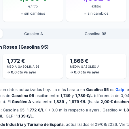
€/litro
€/litro
= sin cambios
= sin cambios
Gasoleo A
Gasolina 98
n Roses (Gasolina 95)
1,772 €
1,866 €
MEDIA GASOLINA 95
MEDIA GASOLEO A
→ 0,0 cts vs ayer
→ 0,0 cts vs ayer
on datos actualizados hoy. La más barata en
Gasolina 95
es
Galp
, 
cios de
Gasolina 95
oscilan entre
1,749
y
1,789 €/L
(diferencia de 0,0
en). El
Gasóleo A
varía entre
1,839
y
1,879 €/L
(hasta
2,00 € de ahor
:
Gasolina 95:
1,772 €/L
(→ 0.0 milis respecto a ayer) . Gasóleo A:
1,
/L
. GLP:
1,139 €/L
.
 de Industria y Turismo de España
, actualizados el 09/08/2026. Ver 