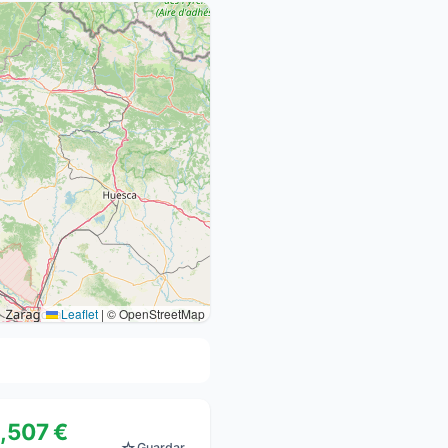
Leaflet
|
© OpenStreetMap
1,507 €
Guardar