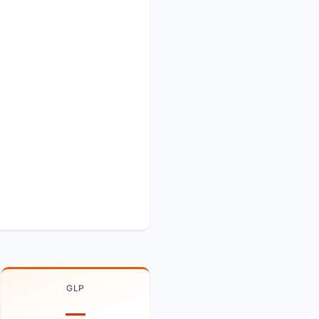
GLP
—