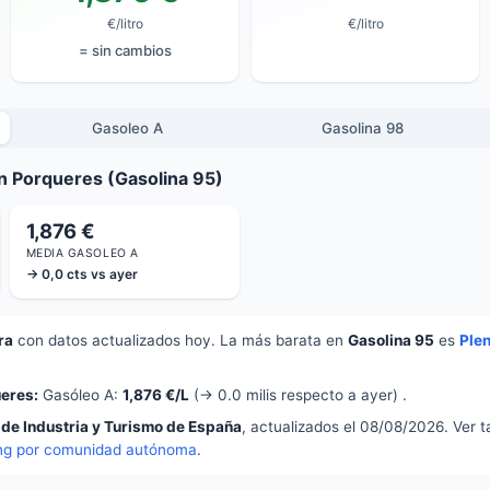
€/litro
€/litro
= sin cambios
Gasoleo A
Gasolina 98
n Porqueres (Gasolina 95)
1,876 €
MEDIA GASOLEO A
→ 0,0 cts vs ayer
ra
con datos actualizados hoy. La más barata en
Gasolina 95
es
Ple
eres:
Gasóleo A:
1,876 €/L
(→ 0.0 milis respecto a ayer) .
 de Industria y Turismo de España
, actualizados el 08/08/2026. Ver 
ng por comunidad autónoma
.