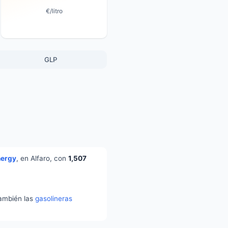
€/litro
GLP
nergy
, en Alfaro, con
1,507
también las
gasolineras