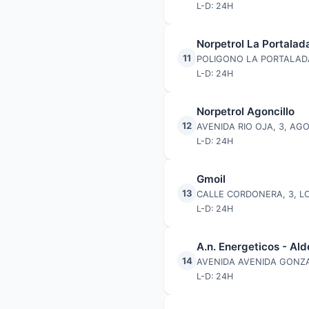
L-D: 24H
Norpetrol La Portalad
11
POLIGONO LA PORTALADA 
L-D: 24H
Norpetrol Agoncillo
12
AVENIDA RIO OJA, 3, AG
L-D: 24H
Gmoil
13
CALLE CORDONERA, 3, 
L-D: 24H
A.n. Energeticos - Al
14
AVENIDA AVENIDA GONZA
L-D: 24H