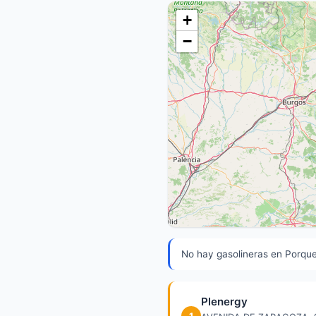
+
−
No hay gasolineras en Porquer
Plenergy
1