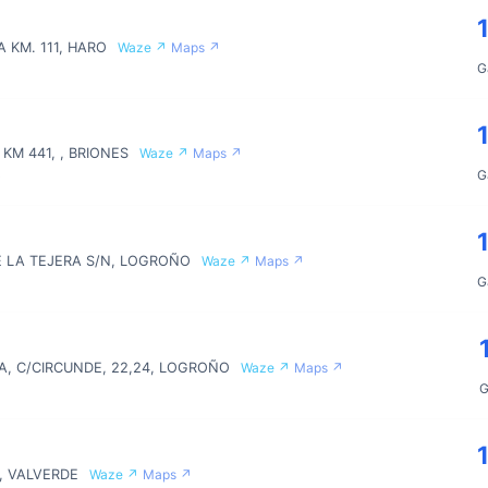
 KM. 111, HARO
Waze ↗
Maps ↗
G
KM 441, , BRIONES
Waze ↗
Maps ↗
G
0
E LA TEJERA S/N, LOGROÑO
Waze ↗
Maps ↗
G
, C/CIRCUNDE, 22,24, LOGROÑO
Waze ↗
Maps ↗
G
9, VALVERDE
Waze ↗
Maps ↗