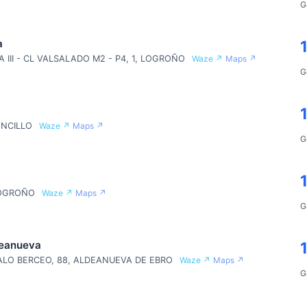
G
a
III - CL VALSALADO M2 - P4, 1, LOGROÑO
Waze ↗
Maps ↗
G
ONCILLO
Waze ↗
Maps ↗
G
LOGROÑO
Waze ↗
Maps ↗
G
deanueva
LO BERCEO, 88, ALDEANUEVA DE EBRO
Waze ↗
Maps ↗
G