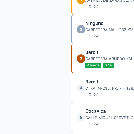
AVENIDA DE ZARAGOZA, 
L-D: 24H
Ninguno
2
CARRETERA NAL. 232 KM
L-D: 24H
Beroil
3
CARRETERA ARNEDO KM.
Abierta
24H
Beroil
4
CTRA. N-232, PK. km 43
L-D: 24H
Cocavica
5
CALLE MIGUEL SERVET, 
L-D: 24H