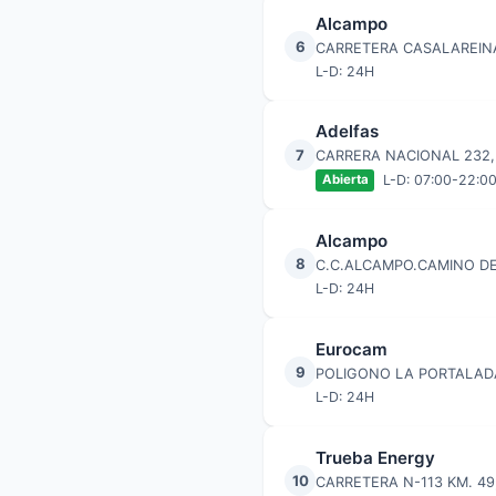
Alcampo
6
CARRETERA CASALAREINA
L-D: 24H
Adelfas
7
CARRERA NACIONAL 232, 
L-D: 07:00-22:0
Abierta
Alcampo
8
C.C.ALCAMPO.CAMINO D
L-D: 24H
Eurocam
9
POLIGONO LA PORTALADA
L-D: 24H
Trueba Energy
10
CARRETERA N-113 KM. 4