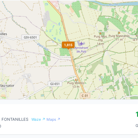
1,815
, FONTANILLES
Waze ↗
Maps ↗
G
0