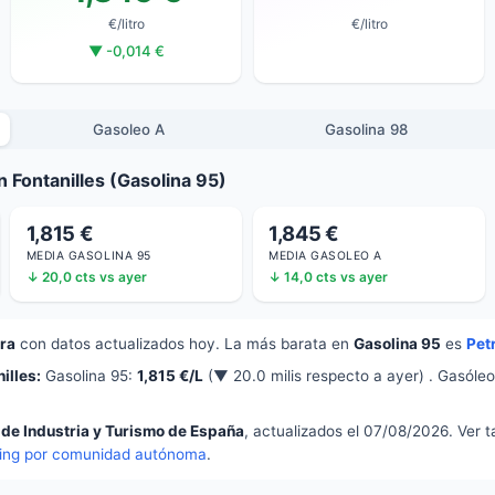
€/litro
€/litro
▼ -0,014 €
Gasoleo A
Gasolina 98
 Fontanilles (Gasolina 95)
1,815 €
1,845 €
MEDIA GASOLINA 95
MEDIA GASOLEO A
↓ 20,0 cts vs ayer
↓ 14,0 cts vs ayer
era
con datos actualizados hoy. La más barata en
Gasolina 95
es
Pet
illes:
Gasolina 95:
1,815 €/L
(▼ 20.0 milis respecto a ayer) . Gasóle
 de Industria y Turismo de España
, actualizados el 07/08/2026. Ver 
ing por comunidad autónoma
.