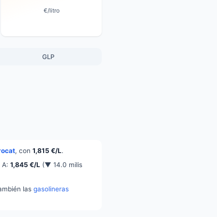
€/litro
GLP
rocat
, con
1,815 €/L
.
o A:
1,845 €/L
(▼ 14.0 milis
también las
gasolineras