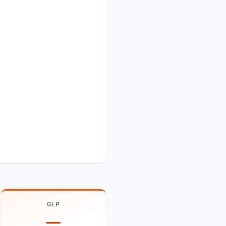
GLP
—