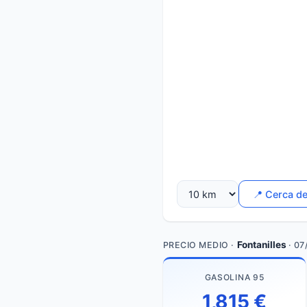
📍 Cerca d
Fontanilles
PRECIO MEDIO ·
· 07
GASOLINA 95
1,815 €