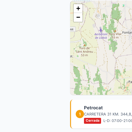
+
−
Petrocat
1
CARRETERA 31 KM. 344,8
L-D: 07:00-21:0
Cerrada