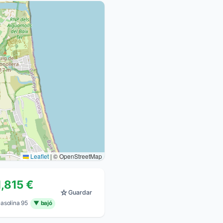
Leaflet
|
© OpenStreetMap
1,815 €
☆
Guardar
asolina 95
▼ bajó