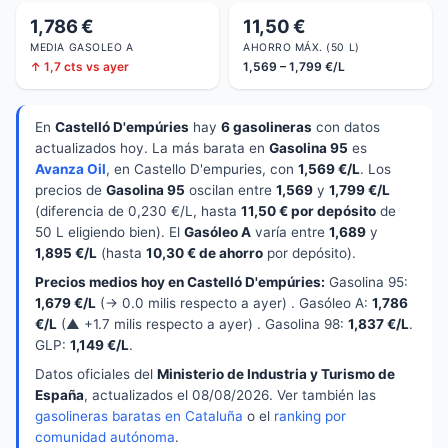
1,786 €
11,50 €
MEDIA GASOLEO A
AHORRO MÁX. (50 L)
↑ 1,7 cts vs ayer
1,569 – 1,799 €/L
En
Castelló D'empúries
hay
6 gasolineras
con datos
actualizados hoy. La más barata en
Gasolina 95
es
Avanza Oil
, en Castello D'empuries, con
1,569 €/L
. Los
precios de
Gasolina 95
oscilan entre
1,569
y
1,799 €/L
(diferencia de 0,230 €/L, hasta
11,50 € por depósito
de
50 L eligiendo bien). El
Gasóleo A
varía entre
1,689
y
1,895 €/L
(hasta
10,30 € de ahorro
por depósito).
Precios medios hoy en Castelló D'empúries:
Gasolina 95:
1,679 €/L
(→ 0.0 milis respecto a ayer) . Gasóleo A:
1,786
€/L
(▲ +1.7 milis respecto a ayer) . Gasolina 98:
1,837 €/L
.
GLP:
1,149 €/L
.
Datos oficiales del
Ministerio de Industria y Turismo de
España
, actualizados el 08/08/2026. Ver también las
gasolineras baratas en Cataluña
o el
ranking por
comunidad autónoma
.