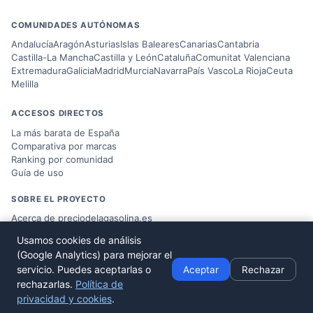
COMUNIDADES AUTÓNOMAS
Andalucía
Aragón
Asturias
Islas Baleares
Canarias
Cantabria
Castilla-La Mancha
Castilla y León
Cataluña
Comunitat Valenciana
Extremadura
Galicia
Madrid
Murcia
Navarra
País Vasco
La Rioja
Ceuta
Melilla
ACCESOS DIRECTOS
La más barata de España
Comparativa por marcas
Ranking por comunidad
Guía de uso
SOBRE EL PROYECTO
Acerca de preciodelagasolina.es
Blog sobre combustible
Usamos cookies de análisis
Datos del
Ministerio MITERD
(Google Analytics) para mejorar el
Desarrollado por
Víctor Corbacho
servicio. Puedes aceptarlas o
Aceptar
Rechazar
rechazarlas.
Política de
privacidad y cookies
.
© 2026 preciodelagasolina.es ·
Aviso Legal
·
Política de Privacidad