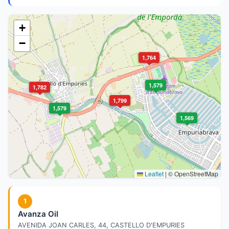
+
−
1,764
1,579
1,782
1,799
1,579
1,569
Leaflet
|
© OpenStreetMap
1
Avanza Oil
AVENIDA JOAN CARLES, 44, CASTELLO D'EMPURIES