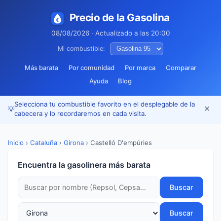
Precio de la Gasolina
08/08/2026 · Actualizado a las 20:00
Mi combustible:
Más barata
Por comunidad
Por marca
Comparar
Ayuda
Blog
Selecciona tu combustible favorito en el desplegable de la
✕
💡
cabecera y lo recordaremos en cada visita.
Inicio
›
Cataluña
›
Girona
›
Castelló D'empúries
Encuentra la gasolinera más barata
Buscar
Buscar