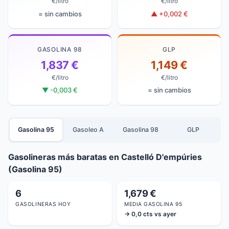
€/litro
€/litro
= sin cambios
▲ +0,002 €
GASOLINA 98
GLP
1,837 €
1,149 €
€/litro
€/litro
▼ -0,003 €
= sin cambios
Gasolina 95
Gasoleo A
Gasolina 98
GLP
Gasolineras más baratas en Castelló D'empúries
(Gasolina 95)
6
1,679 €
GASOLINERAS HOY
MEDIA GASOLINA 95
→ 0,0 cts vs ayer