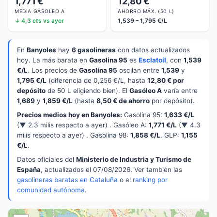
1,771 €
12,80 €
MEDIA GASOLEO A
AHORRO MÁX. (50 L)
↓ 4,3 cts vs ayer
1,539 – 1,795 €/L
En
Banyoles
hay
6 gasolineras
con datos actualizados
hoy. La más barata en
Gasolina 95
es
Esclatoil
, con
1,539
€/L
. Los precios de
Gasolina 95
oscilan entre
1,539
y
1,795 €/L
(diferencia de 0,256 €/L, hasta
12,80 € por
depósito
de 50 L eligiendo bien). El
Gasóleo A
varía entre
1,689
y
1,859 €/L
(hasta
8,50 € de ahorro
por depósito).
Precios medios hoy en Banyoles:
Gasolina 95:
1,633 €/L
(▼ 2.3 milis respecto a ayer) . Gasóleo A:
1,771 €/L
(▼ 4.3
milis respecto a ayer) . Gasolina 98:
1,858 €/L
. GLP:
1,155
€/L
.
Datos oficiales del
Ministerio de Industria y Turismo de
España
, actualizados el 07/08/2026. Ver también las
gasolineras baratas en Cataluña
o el
ranking por
comunidad autónoma
.