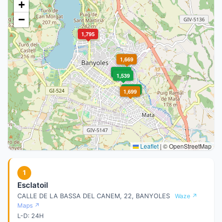
+
−
1,795
1,669
1,549
1,539
1,549
1,699
Leaflet
|
© OpenStreetMap
1
Esclatoil
CALLE DE LA BASSA DEL CANEM, 22, BANYOLES
Waze ↗
Maps ↗
L-D: 24H