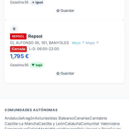
Gasolina 95
→ igual
☆
Guardar
6
Repsol
REPSOL
CL ALFONSO XII, 161, BANYOLES
Waze ↗
Maps ↗
L-D: 06:00-22:00
Cerrada
1,795 €
Gasolina 95
▼ bajó
☆
Guardar
COMUNIDADES AUTÓNOMAS
Andalucía
Aragón
Asturias
Islas Baleares
Canarias
Cantabria
Castilla-La Mancha
Castilla y León
Cataluña
Comunitat Valenciana
Extremadura
Galicia
Madrid
Murcia
Navarra
País Vasco
La Rioja
Ceuta