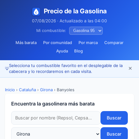
Precio de la Gasolina
07/08/2026 · Actualizado a las 04:00
Mi combustible:
Más barata
Por comunidad
Por marca
Comparar
Ayuda
Blog
Selecciona tu combustible favorito en el desplegable de la
✕
💡
cabecera y lo recordaremos en cada visita.
Inicio
›
Cataluña
›
Girona
›
Banyoles
Encuentra la gasolinera más barata
Buscar
Buscar