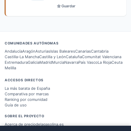
☆
Guardar
COMUNIDADES AUTÓNOMAS
Andalucía
Aragón
Asturias
Islas Baleares
Canarias
Cantabria
Castilla-La Mancha
Castilla y León
Cataluña
Comunitat Valenciana
Extremadura
Galicia
Madrid
Murcia
Navarra
País Vasco
La Rioja
Ceuta
Melilla
ACCESOS DIRECTOS
La más barata de España
Comparativa por marcas
Ranking por comunidad
Guía de uso
SOBRE EL PROYECTO
Acerca de preciodelagasolina.es
Blog sobre combustible