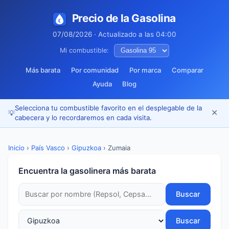
Precio de la Gasolina
07/08/2026 · Actualizado a las 04:00
Mi combustible:
Más barata
Por comunidad
Por marca
Comparar
Ayuda
Blog
Selecciona tu combustible favorito en el desplegable de la
✕
💡
cabecera y lo recordaremos en cada visita.
Inicio
›
País Vasco
›
Gipuzkoa
›
Zumaia
Encuentra la gasolinera más barata
Buscar
Buscar