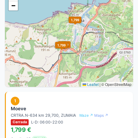
−
1,799
1,799
1,799
Leaflet
|
© OpenStreetMap
1
Moeve
CRTRA.N-634 km 29,700, ZUMAIA
Waze ↗
Maps ↗
L-D: 06:00-22:00
Cerrada
1,799 €