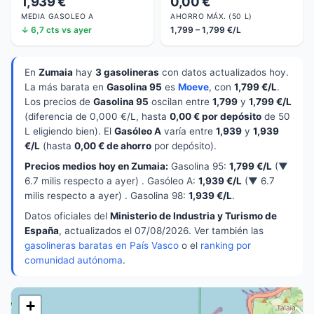
1,939 €
0,00 €
MEDIA GASOLEO A
AHORRO MÁX. (50 L)
↓ 6,7 cts vs ayer
1,799 – 1,799 €/L
En
Zumaia
hay
3 gasolineras
con datos actualizados hoy.
La más barata en
Gasolina 95
es
Moeve
, con
1,799 €/L
.
Los precios de
Gasolina 95
oscilan entre
1,799
y
1,799 €/L
(diferencia de 0,000 €/L, hasta
0,00 € por depósito
de 50
L eligiendo bien). El
Gasóleo A
varía entre
1,939
y
1,939
€/L
(hasta
0,00 € de ahorro
por depósito).
Precios medios hoy en Zumaia:
Gasolina 95:
1,799 €/L
(▼
6.7 milis respecto a ayer) . Gasóleo A:
1,939 €/L
(▼ 6.7
milis respecto a ayer) . Gasolina 98:
1,939 €/L
.
Datos oficiales del
Ministerio de Industria y Turismo de
España
, actualizados el 07/08/2026. Ver también las
gasolineras baratas en País Vasco
o el
ranking por
comunidad autónoma
.
+