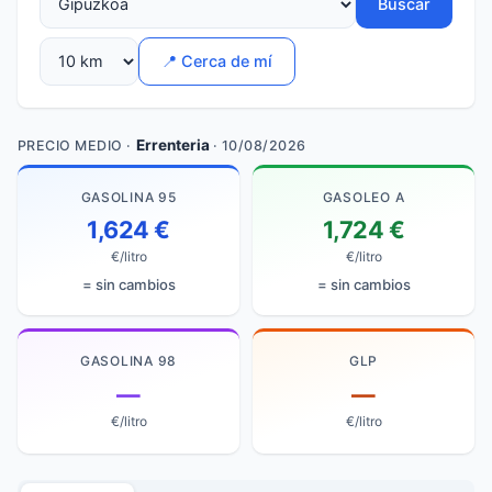
Buscar
📍 Cerca de mí
Errenteria
PRECIO MEDIO ·
· 10/08/2026
GASOLINA 95
GASOLEO A
1,624 €
1,724 €
€/litro
€/litro
= sin cambios
= sin cambios
GASOLINA 98
GLP
—
—
€/litro
€/litro