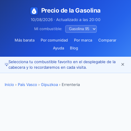
Precio de la Gasolina
10/08/2026 · Actualizado a las 20:00
Mi combustible:
Más barata
Por comunidad
Por marca
Comparar
Ayuda
Blog
Selecciona tu combustible favorito en el desplegable de la
✕
💡
cabecera y lo recordaremos en cada visita.
Inicio
›
País Vasco
›
Gipuzkoa
›
Errenteria