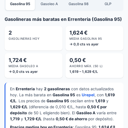
Gasolina 95
Gasoleo A
Gasolina 98
GLP
Gasolineras más baratas en Errenteria (Gasolina 95)
2
1,624 €
GASOLINERAS HOY
MEDIA GASOLINA 95
→ 0,0 cts vs ayer
1,724 €
0,50 €
MEDIA GASOLEO A
AHORRO MÁX. (50 L)
→ 0,0 cts vs ayer
1,619 – 1,629 €/L
En
Errenteria
hay
2 gasolineras
con datos actualizados
hoy. La más barata en
Gasolina 95
es
Urepel
, con
1,619
€/L
. Los precios de
Gasolina 95
oscilan entre
1,619
y
1,629 €/L
(diferencia de 0,010 €/L, hasta
0,50 € por
depósito
de 50 L eligiendo bien). El
Gasóleo A
varía entre
1,719
y
1,729 €/L
(hasta
0,50 € de ahorro
por depósito).
Precios medios hoy en Errenteria:
Gasolina 95:
1,624 €/L