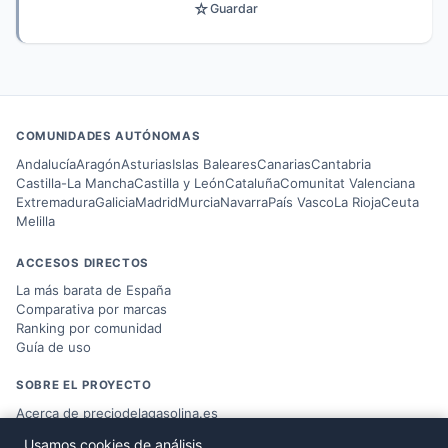
☆
Guardar
COMUNIDADES AUTÓNOMAS
Andalucía
Aragón
Asturias
Islas Baleares
Canarias
Cantabria
Castilla-La Mancha
Castilla y León
Cataluña
Comunitat Valenciana
Extremadura
Galicia
Madrid
Murcia
Navarra
País Vasco
La Rioja
Ceuta
Melilla
ACCESOS DIRECTOS
La más barata de España
Comparativa por marcas
Ranking por comunidad
Guía de uso
SOBRE EL PROYECTO
Acerca de preciodelagasolina.es
Blog sobre combustible
Usamos cookies de análisis