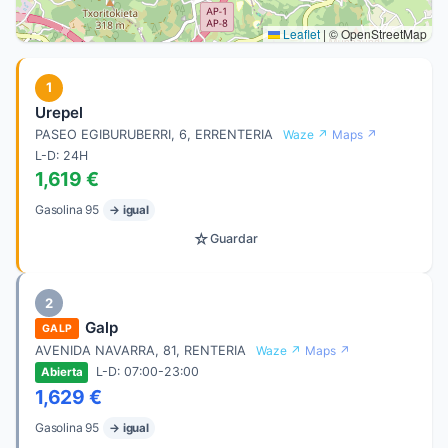
Leaflet
|
© OpenStreetMap
1
Urepel
PASEO EGIBURUBERRI, 6, ERRENTERIA
Waze ↗
Maps ↗
L-D: 24H
1,619 €
Gasolina 95
→ igual
☆
Guardar
2
Galp
GALP
AVENIDA NAVARRA, 81, RENTERIA
Waze ↗
Maps ↗
L-D: 07:00-23:00
Abierta
1,629 €
Gasolina 95
→ igual