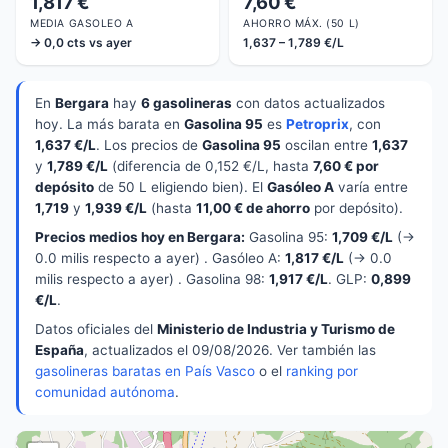
1,817 €
7,60 €
MEDIA GASOLEO A
AHORRO MÁX. (50 L)
→ 0,0 cts vs ayer
1,637 – 1,789 €/L
En
Bergara
hay
6 gasolineras
con datos actualizados
hoy. La más barata en
Gasolina 95
es
Petroprix
, con
1,637 €/L
. Los precios de
Gasolina 95
oscilan entre
1,637
y
1,789 €/L
(diferencia de 0,152 €/L, hasta
7,60 € por
depósito
de 50 L eligiendo bien). El
Gasóleo A
varía entre
1,719
y
1,939 €/L
(hasta
11,00 € de ahorro
por depósito).
Precios medios hoy en Bergara:
Gasolina 95:
1,709 €/L
(→
0.0 milis respecto a ayer) . Gasóleo A:
1,817 €/L
(→ 0.0
milis respecto a ayer) . Gasolina 98:
1,917 €/L
. GLP:
0,899
€/L
.
Datos oficiales del
Ministerio de Industria y Turismo de
España
, actualizados el 09/08/2026. Ver también las
gasolineras baratas en País Vasco
o el
ranking por
comunidad autónoma
.