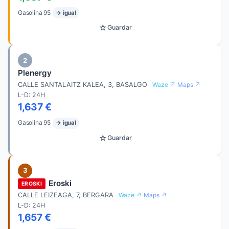
Gasolina 95
→ igual
☆
Guardar
2
Plenergy
CALLE SANTALAITZ KALEA, 3, BASALGO
Waze ↗
Maps ↗
L-D: 24H
1,637 €
Gasolina 95
→ igual
☆
Guardar
3
Eroski
EROSKI
CALLE LEIZEAGA, 7, BERGARA
Waze ↗
Maps ↗
L-D: 24H
1,657 €