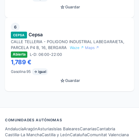
☆
Guardar
6
Cepsa
CEPSA
CALLE TELLERIA - POLIGONO INDUSTRIAL LABEGARAIETA,
PARCELA P4 B, 16, BERGARA
Waze ↗
Maps ↗
L-D: 06:00-22:00
Abierta
1,789 €
Gasolina 95
→ igual
☆
Guardar
COMUNIDADES AUTÓNOMAS
Andalucía
Aragón
Asturias
Islas Baleares
Canarias
Cantabria
Castilla-La Mancha
Castilla y León
Cataluña
Comunitat Valenciana