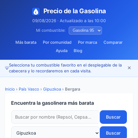
Precio de la Gasolina
09/08/2026 · Actualizado a las 10:00
Mi combustible:
Más barata
Por comunidad
Por marca
Comparar
Ayuda
Blog
Selecciona tu combustible favorito en el desplegable de la
✕
💡
cabecera y lo recordaremos en cada visita.
Inicio
›
País Vasco
›
Gipuzkoa
›
Bergara
Encuentra la gasolinera más barata
Buscar
Buscar