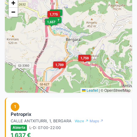
+
−
1,637
1,775
1,637
1,657
1,759
1,789
Leaflet
|
© OpenStreetMap
1
Petroprix
CALLE ANTXITURRI, 1, BERGARA
Waze ↗
Maps ↗
L-D: 07:00-22:00
Abierta
1,637 €