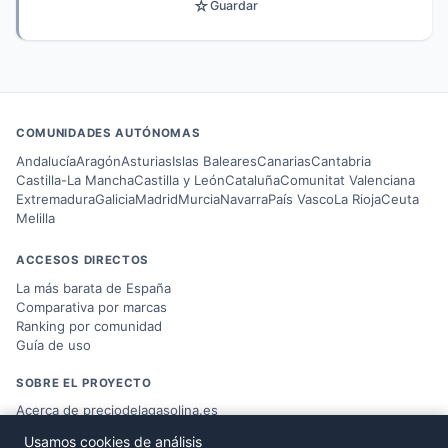
☆
Guardar
COMUNIDADES AUTÓNOMAS
Andalucía
Aragón
Asturias
Islas Baleares
Canarias
Cantabria
Castilla-La Mancha
Castilla y León
Cataluña
Comunitat Valenciana
Extremadura
Galicia
Madrid
Murcia
Navarra
País Vasco
La Rioja
Ceuta
Melilla
ACCESOS DIRECTOS
La más barata de España
Comparativa por marcas
Ranking por comunidad
Guía de uso
SOBRE EL PROYECTO
Acerca de preciodelagasolina.es
Blog sobre combustible
Usamos cookies de análisis