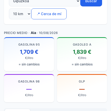
Buscar
📍 Cerca de mí
Aia
PRECIO MEDIO ·
· 10/08/2026
GASOLINA 95
GASOLEO A
1,709 €
1,839 €
€/litro
€/litro
= sin cambios
= sin cambios
GASOLINA 98
GLP
—
—
€/litro
€/litro