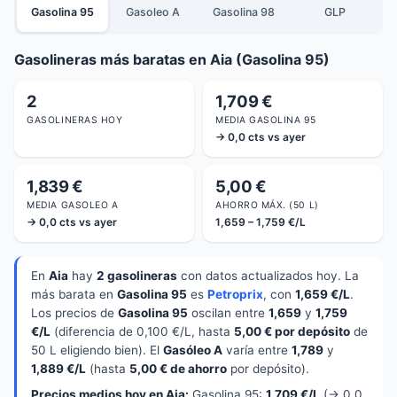
Gasolina 95
Gasoleo A
Gasolina 98
GLP
Gasolineras más baratas en Aia (Gasolina 95)
2
1,709 €
GASOLINERAS HOY
MEDIA GASOLINA 95
→ 0,0 cts vs ayer
1,839 €
5,00 €
MEDIA GASOLEO A
AHORRO MÁX. (50 L)
→ 0,0 cts vs ayer
1,659 – 1,759 €/L
En
Aia
hay
2 gasolineras
con datos actualizados hoy. La
más barata en
Gasolina 95
es
Petroprix
, con
1,659 €/L
.
Los precios de
Gasolina 95
oscilan entre
1,659
y
1,759
€/L
(diferencia de 0,100 €/L, hasta
5,00 € por depósito
de
50 L eligiendo bien). El
Gasóleo A
varía entre
1,789
y
1,889 €/L
(hasta
5,00 € de ahorro
por depósito).
Precios medios hoy en Aia:
Gasolina 95:
1,709 €/L
(→ 0.0