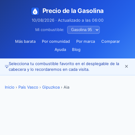
Precio de la Gasolina
10/08/2026 · Actualizado a las 06:00
Mi combustible:
Más barata
Por comunidad
Por marca
Comparar
Ayuda
Blog
Selecciona tu combustible favorito en el desplegable de la
✕
💡
cabecera y lo recordaremos en cada visita.
Inicio
›
País Vasco
›
Gipuzkoa
›
Aia