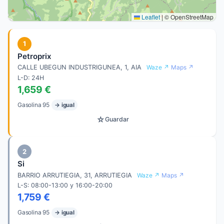
Leaflet
|
© OpenStreetMap
1
Petroprix
CALLE UBEGUN INDUSTRIGUNEA, 1, AIA
Waze ↗
Maps ↗
L-D: 24H
1,659 €
Gasolina 95
→ igual
☆
Guardar
2
Si
BARRIO ARRUTIEGIA, 31, ARRUTIEGIA
Waze ↗
Maps ↗
L-S: 08:00-13:00 y 16:00-20:00
1,759 €
Gasolina 95
→ igual