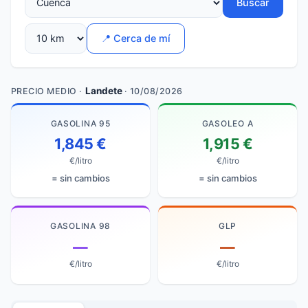
Buscar
📍 Cerca de mí
Landete
PRECIO MEDIO ·
· 10/08/2026
GASOLINA 95
GASOLEO A
1,845 €
1,915 €
€/litro
€/litro
= sin cambios
= sin cambios
GASOLINA 98
GLP
—
—
€/litro
€/litro