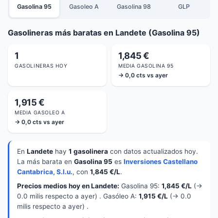
Gasolina 95
Gasoleo A
Gasolina 98
GLP
Gasolineras más baratas en Landete (Gasolina 95)
1
1,845 €
GASOLINERAS HOY
MEDIA GASOLINA 95
→ 0,0 cts vs ayer
1,915 €
MEDIA GASOLEO A
→ 0,0 cts vs ayer
En
Landete
hay
1 gasolinera
con datos actualizados hoy.
La más barata en
Gasolina 95
es
Inversiones Castellano
Cantabrica, S.l.u.
, con
1,845 €/L
.
Precios medios hoy en Landete:
Gasolina 95:
1,845 €/L
(→
0.0 milis respecto a ayer) . Gasóleo A:
1,915 €/L
(→ 0.0
milis respecto a ayer) .