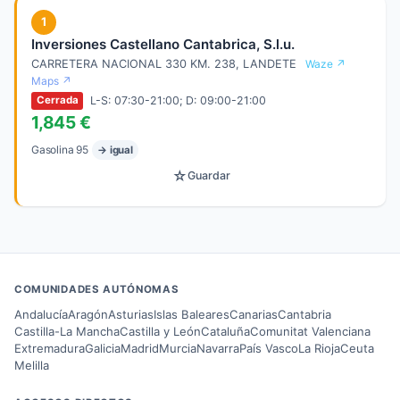
1
Inversiones Castellano Cantabrica, S.l.u.
CARRETERA NACIONAL 330 KM. 238, LANDETE
Waze ↗
Maps ↗
L-S: 07:30-21:00; D: 09:00-21:00
Cerrada
1,845 €
Gasolina 95
→ igual
☆
Guardar
COMUNIDADES AUTÓNOMAS
Andalucía
Aragón
Asturias
Islas Baleares
Canarias
Cantabria
Castilla-La Mancha
Castilla y León
Cataluña
Comunitat Valenciana
Extremadura
Galicia
Madrid
Murcia
Navarra
País Vasco
La Rioja
Ceuta
Melilla