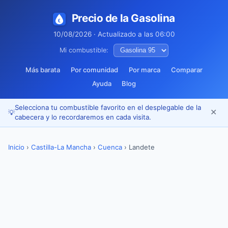
Precio de la Gasolina
10/08/2026 · Actualizado a las 06:00
Mi combustible:
Más barata
Por comunidad
Por marca
Comparar
Ayuda
Blog
Selecciona tu combustible favorito en el desplegable de la
✕
💡
cabecera y lo recordaremos en cada visita.
Inicio
›
Castilla-La Mancha
›
Cuenca
›
Landete