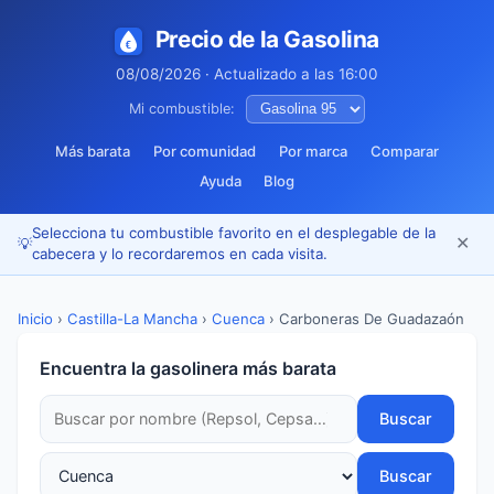
Precio de la Gasolina
08/08/2026 · Actualizado a las 16:00
Mi combustible:
Más barata
Por comunidad
Por marca
Comparar
Ayuda
Blog
Selecciona tu combustible favorito en el desplegable de la
✕
💡
cabecera y lo recordaremos en cada visita.
Inicio
›
Castilla-La Mancha
›
Cuenca
›
Carboneras De Guadazaón
Encuentra la gasolinera más barata
Buscar
Buscar