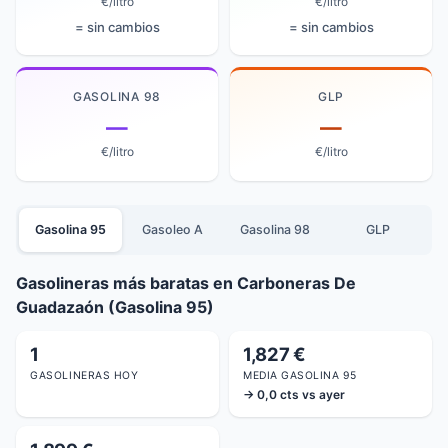
€/litro
€/litro
= sin cambios
= sin cambios
GASOLINA 98
GLP
—
—
€/litro
€/litro
Gasolina 95
Gasoleo A
Gasolina 98
GLP
Gasolineras más baratas en Carboneras De
Guadazaón (Gasolina 95)
1
1,827 €
GASOLINERAS HOY
MEDIA GASOLINA 95
→ 0,0 cts vs ayer