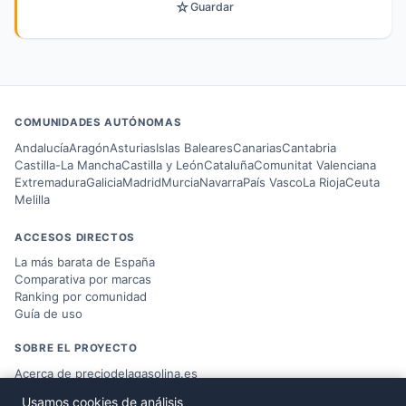
☆
Guardar
COMUNIDADES AUTÓNOMAS
Andalucía
Aragón
Asturias
Islas Baleares
Canarias
Cantabria
Castilla-La Mancha
Castilla y León
Cataluña
Comunitat Valenciana
Extremadura
Galicia
Madrid
Murcia
Navarra
País Vasco
La Rioja
Ceuta
Melilla
ACCESOS DIRECTOS
La más barata de España
Comparativa por marcas
Ranking por comunidad
Guía de uso
SOBRE EL PROYECTO
Acerca de preciodelagasolina.es
Blog sobre combustible
Usamos cookies de análisis