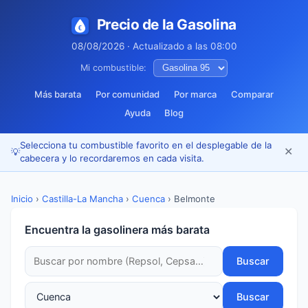
Precio de la Gasolina
08/08/2026 · Actualizado a las 08:00
Mi combustible:
Más barata
Por comunidad
Por marca
Comparar
Ayuda
Blog
Selecciona tu combustible favorito en el desplegable de la
✕
💡
cabecera y lo recordaremos en cada visita.
Inicio
›
Castilla-La Mancha
›
Cuenca
›
Belmonte
Encuentra la gasolinera más barata
Buscar
Buscar