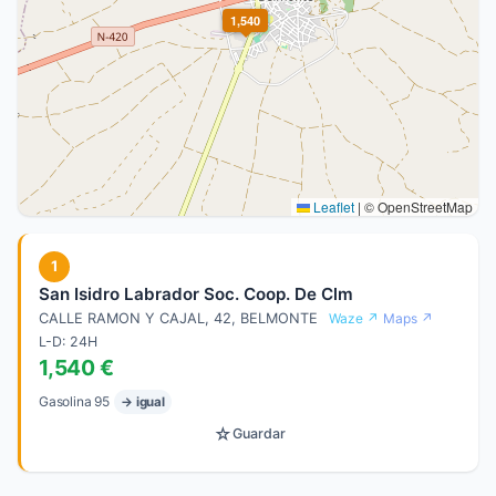
1,540
Leaflet
|
© OpenStreetMap
1
San Isidro Labrador Soc. Coop. De Clm
CALLE RAMON Y CAJAL, 42, BELMONTE
Waze ↗
Maps ↗
L-D: 24H
1,540 €
Gasolina 95
→ igual
☆
Guardar