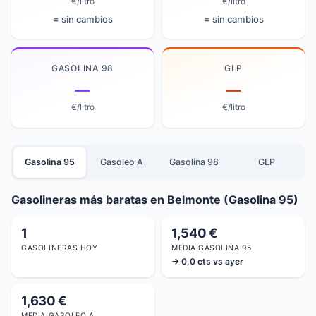
€/litro
€/litro
= sin cambios
= sin cambios
GASOLINA 98
GLP
—
—
€/litro
€/litro
Gasolina 95
Gasoleo A
Gasolina 98
GLP
Gasolineras más baratas en Belmonte (Gasolina 95)
1
1,540 €
GASOLINERAS HOY
MEDIA GASOLINA 95
→ 0,0 cts vs ayer
1,630 €
MEDIA GASOLEO A