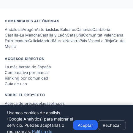
COMUNIDADES AUTÓNOMAS
Andalucía
Aragón
Asturias
Islas Baleares
Canarias
Cantabria
Castilla-La Mancha
Castilla y León
Cataluña
Comunitat Valenciana
Extremadura
Galicia
Madrid
Murcia
Navarra
País Vasco
La Rioja
Ceuta
Melilla
ACCESOS DIRECTOS
La más barata de España
Comparativa por marcas
Ranking por comunidad
Guía de uso
SOBRE EL PROYECTO
Acerca de preciodelagasolina.es
Blog sobre combustible
Usamos cookies de análisis
Datos del
Ministerio MITERD
(Google Analytics) para mejorar el
Desarrollado por
Víctor Corbacho
servicio. Puedes aceptarlas o
Aceptar
Rechazar
rechazarlas.
Política de