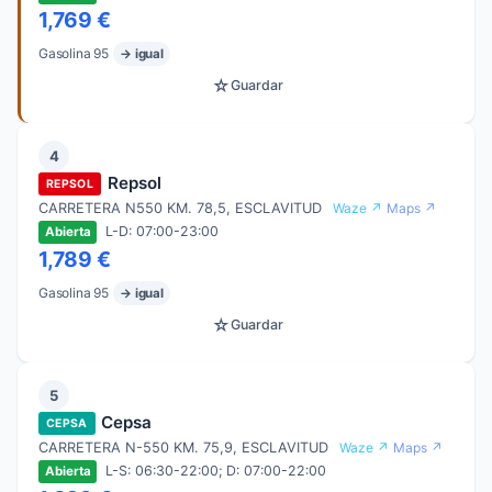
1,769 €
Gasolina 95
→ igual
☆
Guardar
4
Repsol
REPSOL
CARRETERA N550 KM. 78,5, ESCLAVITUD
Waze ↗
Maps ↗
L-D: 07:00-23:00
Abierta
1,789 €
Gasolina 95
→ igual
☆
Guardar
5
Cepsa
CEPSA
CARRETERA N-550 KM. 75,9, ESCLAVITUD
Waze ↗
Maps ↗
L-S: 06:30-22:00; D: 07:00-22:00
Abierta