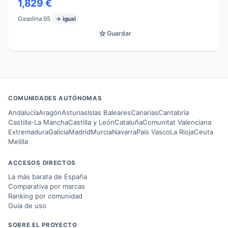
1,829 €
Gasolina 95
→ igual
☆
Guardar
COMUNIDADES AUTÓNOMAS
Andalucía
Aragón
Asturias
Islas Baleares
Canarias
Cantabria
Castilla-La Mancha
Castilla y León
Cataluña
Comunitat Valenciana
Extremadura
Galicia
Madrid
Murcia
Navarra
País Vasco
La Rioja
Ceuta
Melilla
ACCESOS DIRECTOS
La más barata de España
Comparativa por marcas
Ranking por comunidad
Guía de uso
SOBRE EL PROYECTO