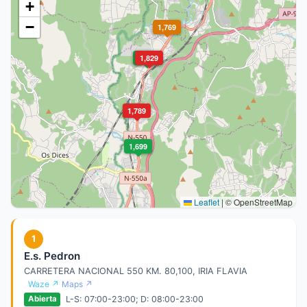
+
−
1,769
1,699
1,829
1,789
1,699
Leaflet
|
© OpenStreetMap
1
E.s. Pedron
CARRETERA NACIONAL 550 KM. 80,100, IRIA FLAVIA
Waze ↗
Maps ↗
L-S: 07:00-23:00; D: 08:00-23:00
Abierta