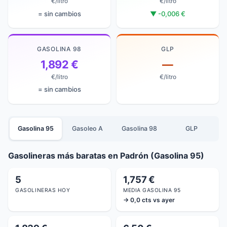
€/litro
€/litro
= sin cambios
▼ -0,006 €
GASOLINA 98
GLP
1,892 €
—
€/litro
€/litro
= sin cambios
Gasolina 95
Gasoleo A
Gasolina 98
GLP
Gasolineras más baratas en Padrón (Gasolina 95)
5
1,757 €
GASOLINERAS HOY
MEDIA GASOLINA 95
→ 0,0 cts vs ayer