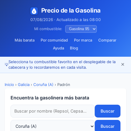
Precio de la Gasolina
07/08/2026 · Actualizado a las 08:00
Mi combustible:
Más barata
Por comunidad
Por marca
Comparar
Ayuda
Blog
Selecciona tu combustible favorito en el desplegable de la
✕
💡
cabecera y lo recordaremos en cada visita.
Inicio
›
Galicia
›
Coruña (A)
›
Padrón
Encuentra la gasolinera más barata
Buscar
Buscar