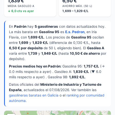
1,839 €
6,50 €
MEDIA GASOLEO A
AHORRO MÁX. (50 L)
↓ 6,0 cts vs ayer
1,699 – 1,829 €/L
En
Padrón
hay
5 gasolineras
con datos actualizados hoy.
La más barata en
Gasolina 95
es
E.s. Pedron
, en Iria
Flavia, con
1,699 €/L
. Los precios de
Gasolina 95
oscilan
entre
1,699
y
1,829 €/L
(diferencia de 0,130 €/L, hasta
6,50 € por depósito
de 50 L eligiendo bien). El
Gasóleo A
varía entre
1,739
y
1,949 €/L
(hasta
10,50 € de ahorro
por
depósito).
Precios medios hoy en Padrón:
Gasolina 95:
1,757 €/L
(→
0.0 milis respecto a ayer) . Gasóleo A:
1,839 €/L
(▼ 6.0
milis respecto a ayer) . Gasolina 98:
1,892 €/L
.
Datos oficiales del
Ministerio de Industria y Turismo de
España
, actualizados el 07/08/2026. Ver también las
gasolineras baratas en Galicia
o el
ranking por comunidad
autónoma
.