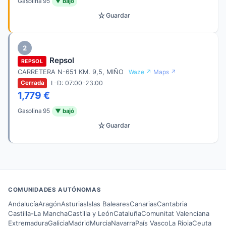
Gasolina 95
▼ bajó
☆
Guardar
2
Repsol
REPSOL
CARRETERA N-651 KM. 9,5, MIÑO
Waze ↗
Maps ↗
L-D: 07:00-23:00
Cerrada
1,779 €
Gasolina 95
▼ bajó
☆
Guardar
COMUNIDADES AUTÓNOMAS
Andalucía
Aragón
Asturias
Islas Baleares
Canarias
Cantabria
Castilla-La Mancha
Castilla y León
Cataluña
Comunitat Valenciana
Extremadura
Galicia
Madrid
Murcia
Navarra
País Vasco
La Rioja
Ceuta