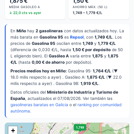
1,875 €
1,50 €
MEDIA GASOLEO A
AHORRO MÁX. (50 L)
↓ 22,0 cts vs ayer
1,749 – 1,779 €/L
En
Miño
hay
2 gasolineras
con datos actualizados hoy. La
más barata en
Gasolina 95
es
Repsol
, con
1,749 €/L
. Los
precios de
Gasolina 95
oscilan entre
1,749
y
1,779 €/L
(diferencia de 0,030 €/L, hasta
1,50 € por depósito
de 50
L eligiendo bien). El
Gasóleo A
varía entre
1,875
y
1,875
€/L
(hasta
0,00 € de ahorro
por depósito).
Precios medios hoy en Miño:
Gasolina 95:
1,764 €/L
(▼
18.0 milis respecto a ayer) . Gasóleo A:
1,875 €/L
(▼ 22.0
milis respecto a ayer) . Gasolina 98:
1,919 €/L
.
Datos oficiales del
Ministerio de Industria y Turismo de
España
, actualizados el 07/08/2026. Ver también las
gasolineras baratas en Galicia
o el
ranking por comunidad
autónoma
.
1,749
+