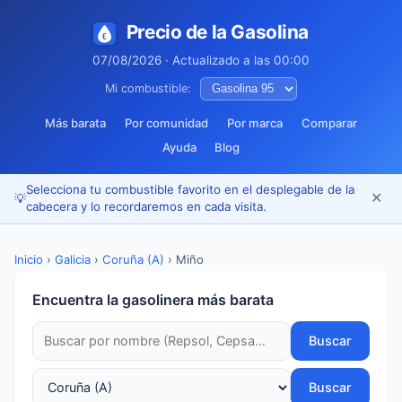
Precio de la Gasolina
07/08/2026 · Actualizado a las 00:00
Mi combustible:
Más barata
Por comunidad
Por marca
Comparar
Ayuda
Blog
Selecciona tu combustible favorito en el desplegable de la
✕
💡
cabecera y lo recordaremos en cada visita.
Inicio
›
Galicia
›
Coruña (A)
›
Miño
Encuentra la gasolinera más barata
Buscar
Buscar