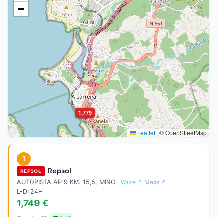
−
1,779
Leaflet
|
© OpenStreetMap
1
Repsol
REPSOL
AUTOPISTA AP-9 KM. 15,5, MIÑO
Waze ↗
Maps ↗
L-D: 24H
1,749 €