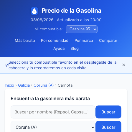
Precio de la Gasolina
08/08/2026 · Actualizado a las 20:00
Mi combustible:
Más barata
Por comunidad
Por marca
Comparar
Ayuda
Blog
Selecciona tu combustible favorito en el desplegable de la
✕
💡
cabecera y lo recordaremos en cada visita.
Inicio
›
Galicia
›
Coruña (A)
›
Carnota
Encuentra la gasolinera más barata
Buscar
Buscar