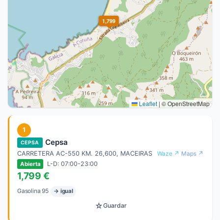
1,799
Leaflet
|
© OpenStreetMap
1
Cepsa
CEPSA
CARRETERA AC-550 KM. 26,600, MACEIRAS
Waze ↗
Maps ↗
L-D: 07:00-23:00
Abierta
1,799 €
Gasolina 95
→ igual
☆
Guardar