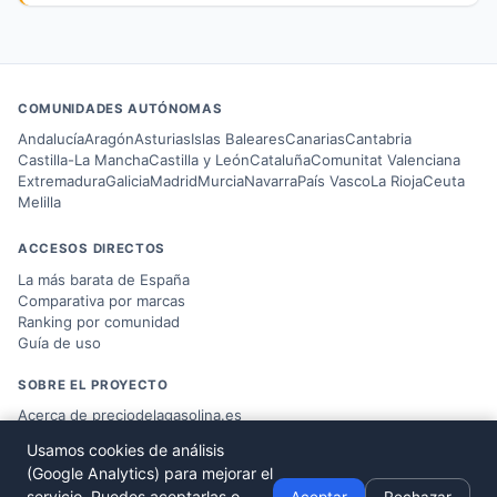
COMUNIDADES AUTÓNOMAS
Andalucía
Aragón
Asturias
Islas Baleares
Canarias
Cantabria
Castilla-La Mancha
Castilla y León
Cataluña
Comunitat Valenciana
Extremadura
Galicia
Madrid
Murcia
Navarra
País Vasco
La Rioja
Ceuta
Melilla
ACCESOS DIRECTOS
La más barata de España
Comparativa por marcas
Ranking por comunidad
Guía de uso
SOBRE EL PROYECTO
Acerca de preciodelagasolina.es
Blog sobre combustible
Usamos cookies de análisis
Datos del
Ministerio MITERD
(Google Analytics) para mejorar el
Desarrollado por
Víctor Corbacho
servicio. Puedes aceptarlas o
Aceptar
Rechazar