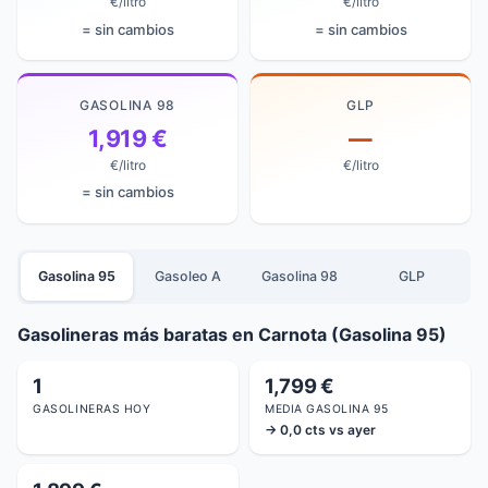
€/litro
€/litro
= sin cambios
= sin cambios
GASOLINA 98
GLP
1,919 €
—
€/litro
€/litro
= sin cambios
Gasolina 95
Gasoleo A
Gasolina 98
GLP
Gasolineras más baratas en Carnota (Gasolina 95)
1
1,799 €
GASOLINERAS HOY
MEDIA GASOLINA 95
→ 0,0 cts vs ayer