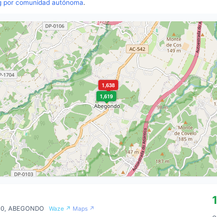
g por comunidad autónoma
.
1,638
1,619
 10, ABEGONDO
Waze ↗
Maps ↗