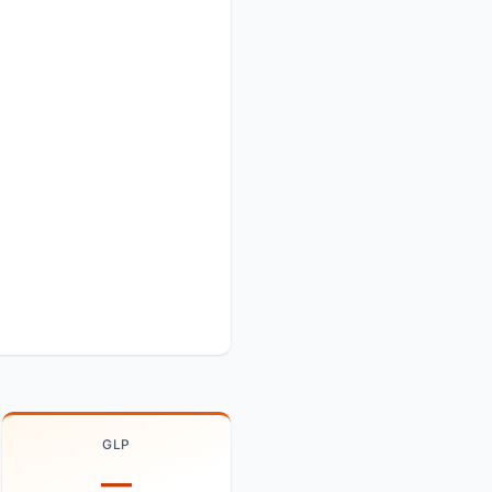
GLP
—