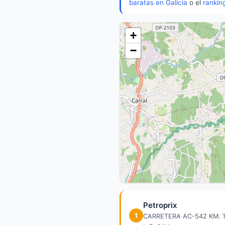
baratas en Galicia
o el
rankin
+
−
Petroprix
1
CARRETERA AC-542 KM.