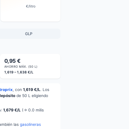
€/litro
GLP
0,95 €
AHORRO MÁX. (50 L)
1,619 – 1,638 €/L
troprix
, con
1,619 €/L
. Los
depósito
de 50 L eligiendo
A:
1,679 €/L
(→ 0.0 milis
también las
gasolineras