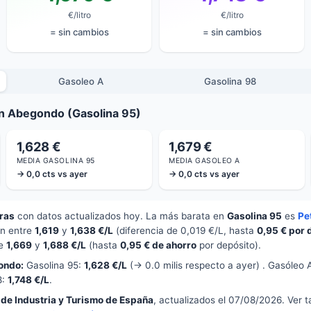
€/litro
€/litro
= sin cambios
= sin cambios
Gasoleo A
Gasolina 98
en Abegondo (Gasolina 95)
1,628 €
1,679 €
MEDIA GASOLINA 95
MEDIA GASOLEO A
→ 0,0 cts vs ayer
→ 0,0 cts vs ayer
ras
con datos actualizados hoy. La más barata en
Gasolina 95
es
Pe
an entre
1,619
y
1,638 €/L
(diferencia de 0,019 €/L, hasta
0,95 € por 
re
1,669
y
1,688 €/L
(hasta
0,95 € de ahorro
por depósito).
ondo:
Gasolina 95:
1,628 €/L
(→ 0.0 milis respecto a ayer) . Gasóleo 
8:
1,748 €/L
.
 de Industria y Turismo de España
, actualizados el 07/08/2026. Ver 