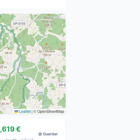
Leaflet
|
© OpenStreetMap
1,619 €
☆
Guardar