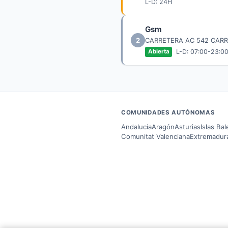
L-D: 24H
Gsm
2
CARRETERA AC 542 CAR
L-D: 07:00-23:0
Abierta
COMUNIDADES AUTÓNOMAS
Andalucía
Aragón
Asturias
Islas Ba
Comunitat Valenciana
Extremadur