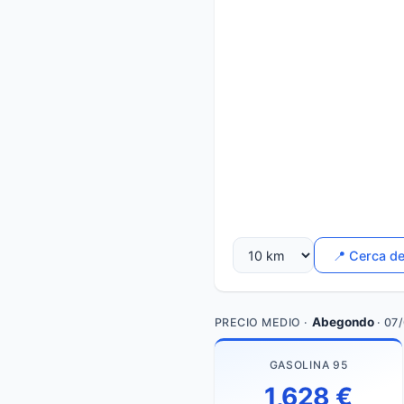
📍 Cerca d
Abegondo
PRECIO MEDIO ·
· 07
GASOLINA 95
1,628 €