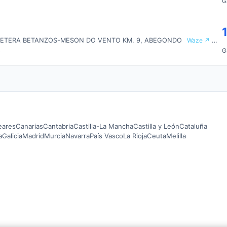
G
RETERA BETANZOS-MESON DO VENTO KM. 9, ABEGONDO
Waze ↗
Map
G
0
leares
Canarias
Cantabria
Castilla-La Mancha
Castilla y León
Cataluña
a
Galicia
Madrid
Murcia
Navarra
País Vasco
La Rioja
Ceuta
Melilla