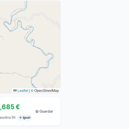
Leaflet
|
© OpenStreetMap
1,685 €
☆
Guardar
asolina 95
→ igual