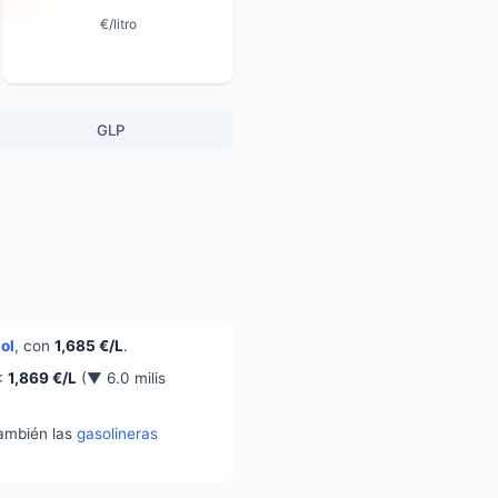
€/litro
GLP
ol
, con
1,685 €/L
.
A:
1,869 €/L
(▼ 6.0 milis
también las
gasolineras