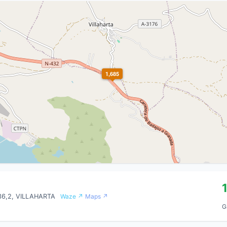
1,685
36,2, VILLAHARTA
Waze ↗
Maps ↗
G
0