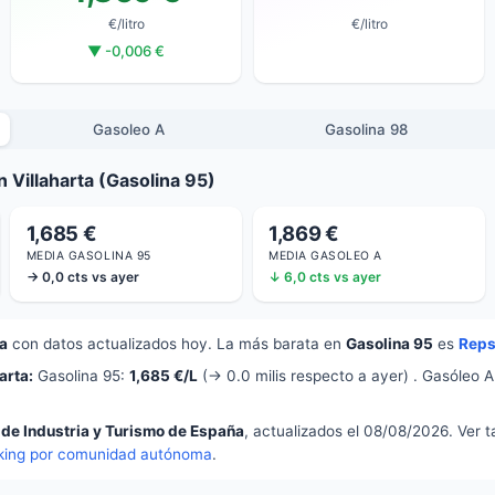
€/litro
€/litro
▼ -0,006 €
Gasoleo A
Gasolina 98
 Villaharta (Gasolina 95)
1,685 €
1,869 €
MEDIA GASOLINA 95
MEDIA GASOLEO A
→ 0,0 cts vs ayer
↓ 6,0 cts vs ayer
ra
con datos actualizados hoy. La más barata en
Gasolina 95
es
Reps
arta:
Gasolina 95:
1,685 €/L
(→ 0.0 milis respecto a ayer) . Gasóleo 
 de Industria y Turismo de España
, actualizados el 08/08/2026. Ver 
king por comunidad autónoma
.