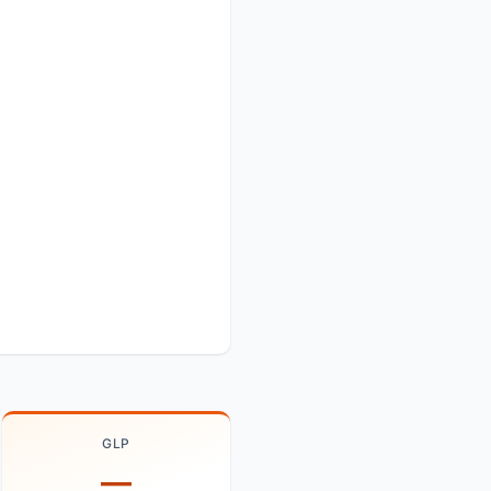
GLP
—