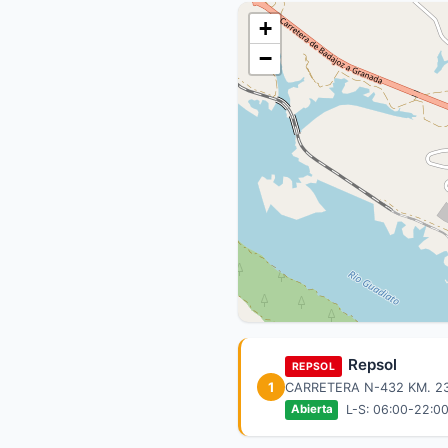
+
−
Repsol
REPSOL
1
CARRETERA N-432 KM. 2
L-S: 06:00-22:0
Abierta