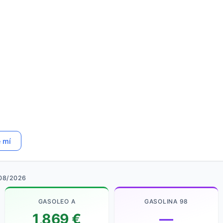
e mí
/08/2026
GASOLEO A
GASOLINA 98
1,869 €
—