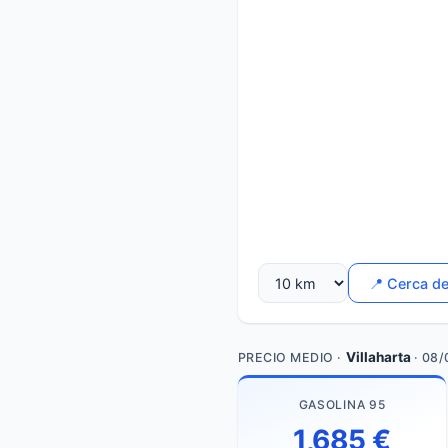
📍 Cerca d
Villaharta
PRECIO MEDIO ·
· 08
GASOLINA 95
1,685 €