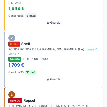
L-D: 24H
1,649 €
Gasolina 95
→ igual
☆
Guardar
2
Shell
SHELL
RONDA RONDA DE LA RAMBLA, S/N, RAMBLA (LA)
Waze ↗
Maps ↗
L-D: 06:00-22:00
Abierta
1,709 €
Gasolina 95
▼ bajó
☆
Guardar
3
Repsol
REPSOL
AUTOVIA AUTOVIA CORDOBA - ANTEQUERA KM. 21,6,