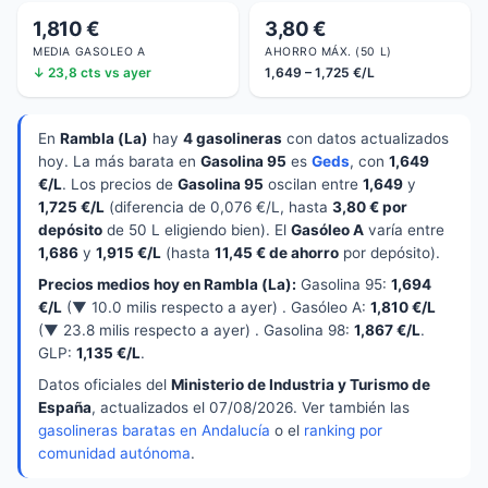
1,810 €
3,80 €
MEDIA GASOLEO A
AHORRO MÁX. (50 L)
↓ 23,8 cts vs ayer
1,649 – 1,725 €/L
En
Rambla (La)
hay
4 gasolineras
con datos actualizados
hoy. La más barata en
Gasolina 95
es
Geds
, con
1,649
€/L
. Los precios de
Gasolina 95
oscilan entre
1,649
y
1,725 €/L
(diferencia de 0,076 €/L, hasta
3,80 € por
depósito
de 50 L eligiendo bien). El
Gasóleo A
varía entre
1,686
y
1,915 €/L
(hasta
11,45 € de ahorro
por depósito).
Precios medios hoy en Rambla (La):
Gasolina 95:
1,694
€/L
(▼ 10.0 milis respecto a ayer) . Gasóleo A:
1,810 €/L
(▼ 23.8 milis respecto a ayer) . Gasolina 98:
1,867 €/L
.
GLP:
1,135 €/L
.
Datos oficiales del
Ministerio de Industria y Turismo de
España
, actualizados el 07/08/2026. Ver también las
gasolineras baratas en Andalucía
o el
ranking por
comunidad autónoma
.