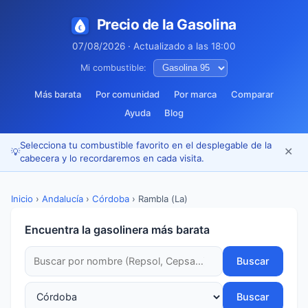
Precio de la Gasolina
07/08/2026 · Actualizado a las 18:00
Mi combustible:
Más barata
Por comunidad
Por marca
Comparar
Ayuda
Blog
Selecciona tu combustible favorito en el desplegable de la
✕
💡
cabecera y lo recordaremos en cada visita.
Inicio
›
Andalucía
›
Córdoba
›
Rambla (La)
Encuentra la gasolinera más barata
Buscar
Buscar