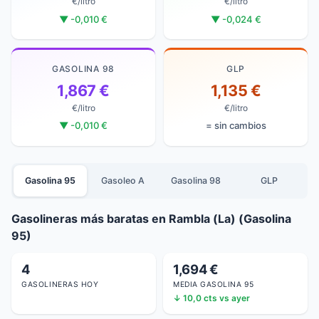
€/litro
€/litro
▼ -0,010 €
▼ -0,024 €
GASOLINA 98
GLP
1,867 €
1,135 €
€/litro
€/litro
▼ -0,010 €
= sin cambios
Gasolina 95
Gasoleo A
Gasolina 98
GLP
Gasolineras más baratas en Rambla (La) (Gasolina
95)
4
1,694 €
GASOLINERAS HOY
MEDIA GASOLINA 95
↓ 10,0 cts vs ayer