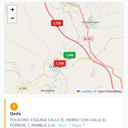
+
−
1,725
1,649
1,709
Leaflet
|
© OpenStreetMap
1
Geds
POLIGONO ESQUINA CALLE EL HORNO CON CALLE EL
PORRON, 1, RAMBLA (LA)
Waze ↗
Maps ↗