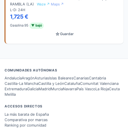
RAMBLA (LA)
Waze ↗
Maps ↗
L-D: 24H
1,725 €
Gasolina 95
▼ bajó
☆
Guardar
COMUNIDADES AUTÓNOMAS
Andalucía
Aragón
Asturias
Islas Baleares
Canarias
Cantabria
Castilla-La Mancha
Castilla y León
Cataluña
Comunitat Valenciana
Extremadura
Galicia
Madrid
Murcia
Navarra
País Vasco
La Rioja
Ceuta
Melilla
ACCESOS DIRECTOS
La más barata de España
Comparativa por marcas
Ranking por comunidad