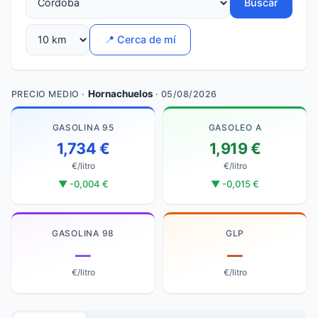
Buscar
📍 Cerca de mí
Hornachuelos
PRECIO MEDIO ·
· 05/08/2026
GASOLINA 95
GASOLEO A
1,734 €
1,919 €
€/litro
€/litro
▼ -0,004 €
▼ -0,015 €
GASOLINA 98
GLP
—
—
€/litro
€/litro