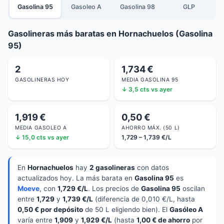
Gasolina 95
Gasoleo A
Gasolina 98
GLP
Gasolineras más baratas en Hornachuelos (Gasolina
95)
2
1,734 €
GASOLINERAS HOY
MEDIA GASOLINA 95
↓ 3,5 cts vs ayer
1,919 €
0,50 €
MEDIA GASOLEO A
AHORRO MÁX. (50 L)
↓ 15,0 cts vs ayer
1,729 – 1,739 €/L
En
Hornachuelos
hay
2 gasolineras
con datos
actualizados hoy. La más barata en
Gasolina 95
es
Moeve
, con
1,729 €/L
. Los precios de
Gasolina 95
oscilan
entre
1,729
y
1,739 €/L
(diferencia de 0,010 €/L, hasta
0,50 € por depósito
de 50 L eligiendo bien). El
Gasóleo A
varía entre
1,909
y
1,929 €/L
(hasta
1,00 € de ahorro
por