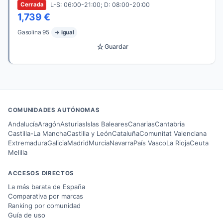
L-S: 06:00-21:00; D: 08:00-20:00
Cerrada
1,739 €
Gasolina 95
→ igual
☆
Guardar
COMUNIDADES AUTÓNOMAS
Andalucía
Aragón
Asturias
Islas Baleares
Canarias
Cantabria
Castilla-La Mancha
Castilla y León
Cataluña
Comunitat Valenciana
Extremadura
Galicia
Madrid
Murcia
Navarra
País Vasco
La Rioja
Ceuta
Melilla
ACCESOS DIRECTOS
La más barata de España
Comparativa por marcas
Ranking por comunidad
Guía de uso