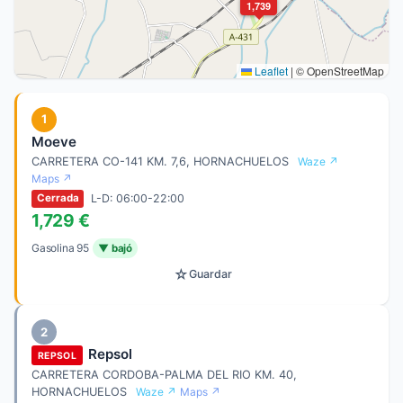
1,739
Leaflet
|
© OpenStreetMap
1
Moeve
CARRETERA CO-141 KM. 7,6, HORNACHUELOS
Waze ↗
Maps ↗
L-D: 06:00-22:00
Cerrada
1,729 €
Gasolina 95
▼ bajó
☆
Guardar
2
Repsol
REPSOL
CARRETERA CORDOBA-PALMA DEL RIO KM. 40,
HORNACHUELOS
Waze ↗
Maps ↗