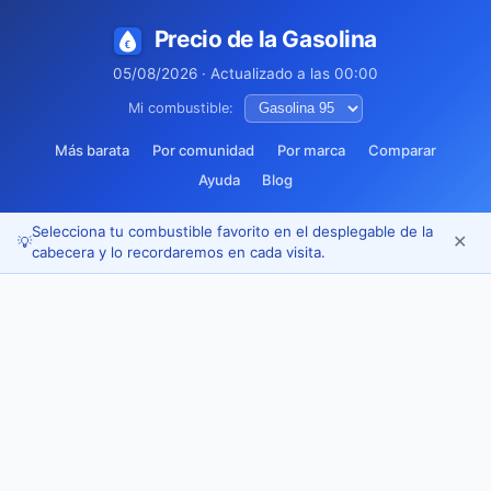
Precio de la Gasolina
05/08/2026 · Actualizado a las 00:00
Mi combustible:
Más barata
Por comunidad
Por marca
Comparar
Ayuda
Blog
Selecciona tu combustible favorito en el desplegable de la
✕
💡
cabecera y lo recordaremos en cada visita.