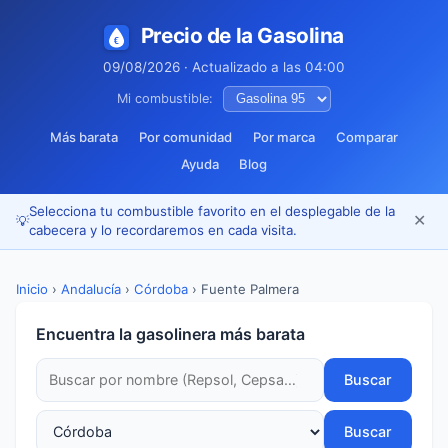
Precio de la Gasolina
09/08/2026 · Actualizado a las 04:00
Mi combustible:
Más barata
Por comunidad
Por marca
Comparar
Ayuda
Blog
Selecciona tu combustible favorito en el desplegable de la
✕
💡
cabecera y lo recordaremos en cada visita.
Inicio
›
Andalucía
›
Córdoba
›
Fuente Palmera
Encuentra la gasolinera más barata
Buscar
Buscar