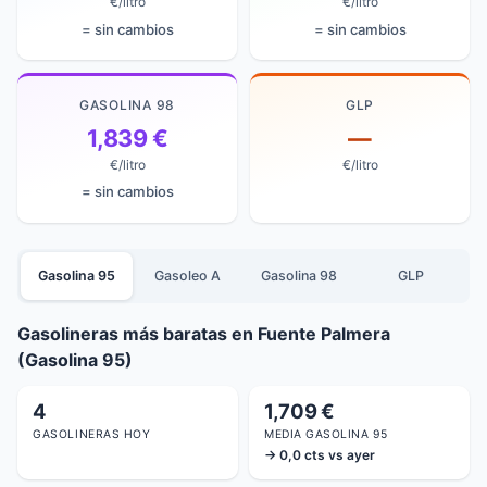
€/litro
€/litro
= sin cambios
= sin cambios
GASOLINA 98
GLP
1,839 €
—
€/litro
€/litro
= sin cambios
Gasolina 95
Gasoleo A
Gasolina 98
GLP
Gasolineras más baratas en Fuente Palmera
(Gasolina 95)
4
1,709 €
GASOLINERAS HOY
MEDIA GASOLINA 95
→ 0,0 cts vs ayer