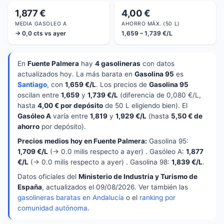
1,877 €
4,00 €
MEDIA GASOLEO A
AHORRO MÁX. (50 L)
→ 0,0 cts vs ayer
1,659 – 1,739 €/L
En
Fuente Palmera
hay
4 gasolineras
con datos
actualizados hoy. La más barata en
Gasolina 95
es
Santiago
, con
1,659 €/L
. Los precios de
Gasolina 95
oscilan entre
1,659
y
1,739 €/L
(diferencia de 0,080 €/L,
hasta
4,00 € por depósito
de 50 L eligiendo bien). El
Gasóleo A
varía entre
1,819
y
1,929 €/L
(hasta
5,50 € de
ahorro
por depósito).
Precios medios hoy en Fuente Palmera:
Gasolina 95:
1,709 €/L
(→ 0.0 milis respecto a ayer) . Gasóleo A:
1,877
€/L
(→ 0.0 milis respecto a ayer) . Gasolina 98:
1,839 €/L
.
Datos oficiales del
Ministerio de Industria y Turismo de
España
, actualizados el 09/08/2026. Ver también las
gasolineras baratas en Andalucía
o el
ranking por
comunidad autónoma
.