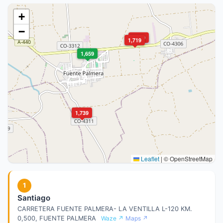
+
−
1,719
1,719
1,659
1,739
Leaflet
|
© OpenStreetMap
1
Santiago
CARRETERA FUENTE PALMERA- LA VENTILLA L-120 KM.
0,500, FUENTE PALMERA
Waze ↗
Maps ↗