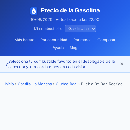
Precio de la Gasolina
10/08/2026 · Actualizado a las 22:00
Mi combustible:
Más barata
Por comunidad
Por marca
Comparar
Ayuda
Blog
Selecciona tu combustible favorito en el desplegable de la
✕
💡
cabecera y lo recordaremos en cada visita.
Inicio
›
Castilla-La Mancha
›
Ciudad Real
›
Puebla De Don Rodrigo