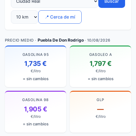
Buscar
📍 Cerca de mí
Puebla De Don Rodrigo
PRECIO MEDIO ·
· 10/08/2026
GASOLINA 95
GASOLEO A
1,735 €
1,797 €
€/litro
€/litro
= sin cambios
= sin cambios
GASOLINA 98
GLP
1,905 €
—
€/litro
€/litro
= sin cambios