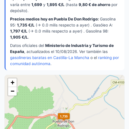
varía entre
1,699
y
1,895 €/L
(hasta
9,80 € de ahorro
por
depósito).
Precios medios hoy en Puebla De Don Rodrigo:
Gasolina
95:
1,735 €/L
(→ 0.0 milis respecto a ayer) . Gasóleo A:
1,797 €/L
(→ 0.0 milis respecto a ayer) . Gasolina 98:
1,905 €/L
.
Datos oficiales del
Ministerio de Industria y Turismo de
España
, actualizados el 10/08/2026. Ver también las
gasolineras baratas en Castilla-La Mancha
o el
ranking por
comunidad autónoma
.
+
−
1,735