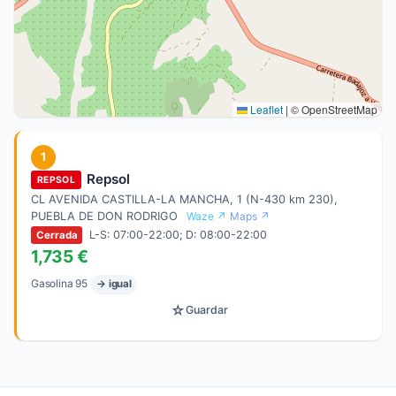
Leaflet
|
© OpenStreetMap
1
Repsol
REPSOL
CL AVENIDA CASTILLA-LA MANCHA, 1 (N-430 km 230),
PUEBLA DE DON RODRIGO
Waze ↗
Maps ↗
L-S: 07:00-22:00; D: 08:00-22:00
Cerrada
1,735 €
Gasolina 95
→ igual
☆
Guardar