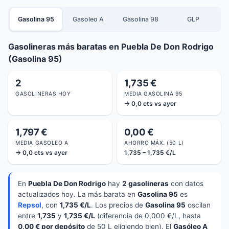
Gasolina 95
Gasoleo A
Gasolina 98
GLP
Gasolineras más baratas en Puebla De Don Rodrigo
(Gasolina 95)
2
1,735 €
GASOLINERAS HOY
MEDIA GASOLINA 95
→ 0,0 cts vs ayer
1,797 €
0,00 €
MEDIA GASOLEO A
AHORRO MÁX. (50 L)
→ 0,0 cts vs ayer
1,735 – 1,735 €/L
En
Puebla De Don Rodrigo
hay
2 gasolineras
con datos
actualizados hoy. La más barata en
Gasolina 95
es
Repsol
, con
1,735 €/L
. Los precios de
Gasolina 95
oscilan
entre
1,735
y
1,735 €/L
(diferencia de 0,000 €/L, hasta
0,00 € por depósito
de 50 L eligiendo bien). El
Gasóleo A