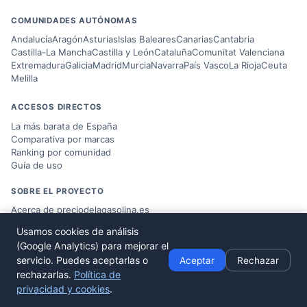
COMUNIDADES AUTÓNOMAS
Andalucía
Aragón
Asturias
Islas Baleares
Canarias
Cantabria
Castilla-La Mancha
Castilla y León
Cataluña
Comunitat Valenciana
Extremadura
Galicia
Madrid
Murcia
Navarra
País Vasco
La Rioja
Ceuta
Melilla
ACCESOS DIRECTOS
La más barata de España
Comparativa por marcas
Ranking por comunidad
Guía de uso
SOBRE EL PROYECTO
Acerca de preciodelagasolina.es
Blog sobre combustible
Usamos cookies de análisis
Datos del
Ministerio MITERD
(Google Analytics) para mejorar el
Desarrollado por
Víctor Corbacho
servicio. Puedes aceptarlas o
Aceptar
Rechazar
rechazarlas.
Política de
privacidad y cookies
.
© 2026 preciodelagasolina.es ·
Aviso Legal
·
Política de Privacidad