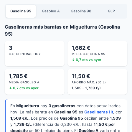
Gasolina 95
Gasoleo A
Gasolina 98
GLP
Gasolineras más baratas en Miguelturra (Gasolina
95)
3
1,662 €
GASOLINERAS HOY
MEDIA GASOLINA 95
↓ 6,7 cts vs ayer
1,785 €
11,50 €
MEDIA GASOLEO A
AHORRO MÁX. (50 L)
↓ 6,7 cts vs ayer
1,509 – 1,739 €/L
En
Miguelturra
hay
3 gasolineras
con datos actualizados
hoy. La más barata en
Gasolina 95
es
Gasolineras Ht
, con
1,509 €/L
. Los precios de
Gasolina 95
oscilan entre
1,509
y
1,739 €/L
(diferencia de 0,230 €/L, hasta
11,50 € por
depósito
de 50 L eligiendo bien). El
Gasóleo A
varía entre