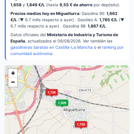
1,658
y
1,849 €/L
(hasta
9,55 € de ahorro
por depósito).
Precios medios hoy en Miguelturra:
Gasolina 95:
1,662
€/L
(▼ 6.7 milis respecto a ayer) . Gasóleo A:
1,785 €/L
(▼
6.7 milis respecto a ayer) . Gasolina 98:
1,867 €/L
.
Datos oficiales del
Ministerio de Industria y Turismo de
España
, actualizados el 06/08/2026. Ver también las
gasolineras baratas en Castilla-La Mancha
o el
ranking por
comunidad autónoma
.
+
−
1,739
1,509
1,739