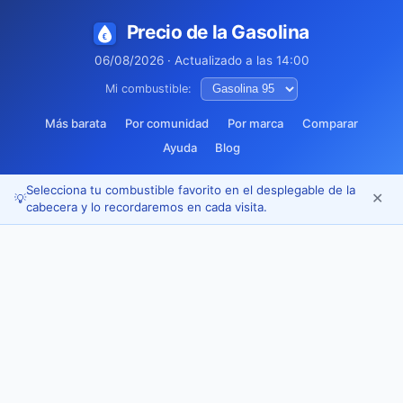
Precio de la Gasolina
06/08/2026 · Actualizado a las 14:00
Mi combustible:
Más barata
Por comunidad
Por marca
Comparar
Ayuda
Blog
Selecciona tu combustible favorito en el desplegable de la
✕
💡
cabecera y lo recordaremos en cada visita.