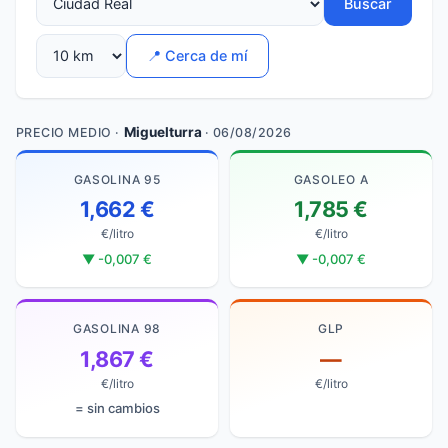
Buscar
📍 Cerca de mí
Miguelturra
PRECIO MEDIO ·
· 06/08/2026
GASOLINA 95
GASOLEO A
1,662 €
1,785 €
€/litro
€/litro
▼ -0,007 €
▼ -0,007 €
GASOLINA 98
GLP
1,867 €
—
€/litro
€/litro
= sin cambios