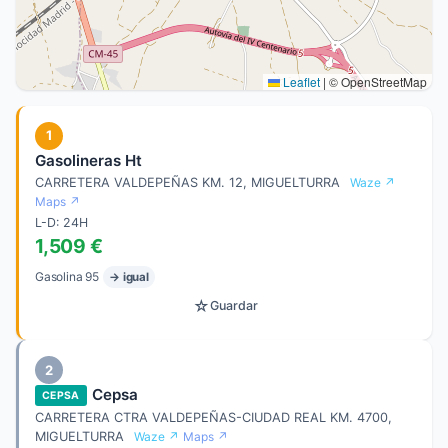
Leaflet
|
© OpenStreetMap
1
Gasolineras Ht
CARRETERA VALDEPEÑAS KM. 12, MIGUELTURRA
Waze ↗
Maps ↗
L-D: 24H
1,509 €
Gasolina 95
→ igual
☆
Guardar
2
Cepsa
CEPSA
CARRETERA CTRA VALDEPEÑAS-CIUDAD REAL KM. 4700,
MIGUELTURRA
Waze ↗
Maps ↗