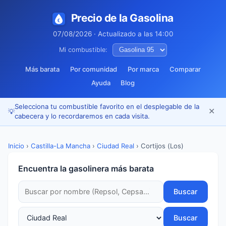
Precio de la Gasolina
07/08/2026 · Actualizado a las 14:00
Mi combustible:
Más barata
Por comunidad
Por marca
Comparar
Ayuda
Blog
Selecciona tu combustible favorito en el desplegable de la
✕
💡
cabecera y lo recordaremos en cada visita.
Inicio
›
Castilla-La Mancha
›
Ciudad Real
›
Cortijos (Los)
Encuentra la gasolinera más barata
Buscar
Buscar