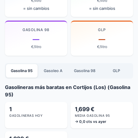
€/litro
€/litro
= sin cambios
= sin cambios
GASOLINA 98
GLP
—
—
€/litro
€/litro
Gasolina 95
Gasoleo A
Gasolina 98
GLP
Gasolineras más baratas en Cortijos (Los) (Gasolina
95)
1
1,699 €
GASOLINERAS HOY
MEDIA GASOLINA 95
→ 0,0 cts vs ayer