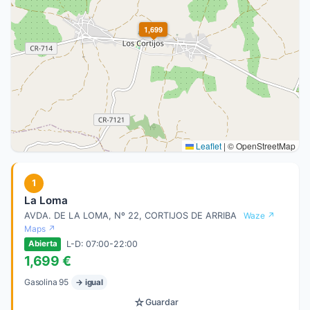
1,699
Leaflet
|
© OpenStreetMap
1
La Loma
AVDA. DE LA LOMA, Nº 22, CORTIJOS DE ARRIBA
Waze ↗
Maps ↗
L-D: 07:00-22:00
Abierta
1,699 €
Gasolina 95
→ igual
☆
Guardar