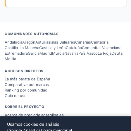
COMUNIDADES AUTÓNOMAS
Andalucía
Aragón
Asturias
Islas Baleares
Canarias
Cantabria
Castilla-La Mancha
Castilla y León
Cataluña
Comunitat Valenciana
Extremadura
Galicia
Madrid
Murcia
Navarra
País Vasco
La Rioja
Ceuta
Melilla
ACCESOS DIRECTOS
La más barata de España
Comparativa por marcas
Ranking por comunidad
Guía de uso
SOBRE EL PROYECTO
Acerca de preciodelagasolina.es
Blog sobre combustible
Usamos cookies de análisis
Datos del
Ministerio MITERD
(Google Analytics) para mejorar el