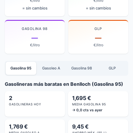
€/litro
€/litro
= sin cambios
= sin cambios
GASOLINA 98
GLP
—
—
€/litro
€/litro
Gasolina 95
Gasoleo A
Gasolina 98
GLP
Gasolineras más baratas en Benlloch (Gasolina 95)
2
1,695 €
GASOLINERAS HOY
MEDIA GASOLINA 95
→ 0,0 cts vs ayer
1,769 €
9,45 €
MEDIA GASOLEO A
AHORRO MÁX. (50 L)