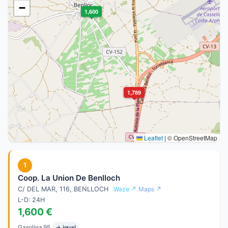
−
1,600
1,789
Leaflet
|
© OpenStreetMap
1
Coop. La Union De Benlloch
C/ DEL MAR, 116, BENLLOCH
Waze ↗
Maps ↗
L-D: 24H
1,600 €
Gasolina 95
→ igual