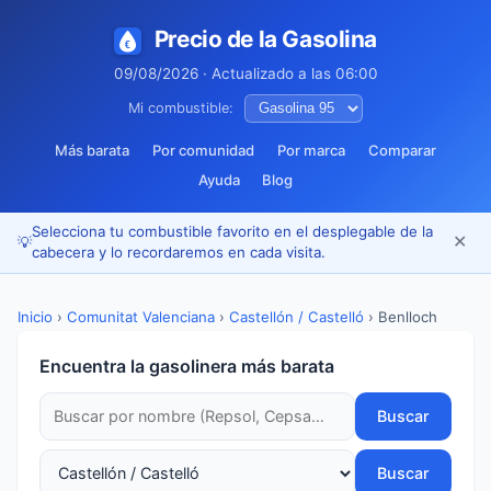
Precio de la Gasolina
09/08/2026 · Actualizado a las 06:00
Mi combustible:
Más barata
Por comunidad
Por marca
Comparar
Ayuda
Blog
Selecciona tu combustible favorito en el desplegable de la
✕
💡
cabecera y lo recordaremos en cada visita.
Inicio
›
Comunitat Valenciana
›
Castellón / Castelló
›
Benlloch
Encuentra la gasolinera más barata
Buscar
Buscar