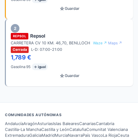
☆
Guardar
2
Repsol
REPSOL
CARRETERA CV 10 KM. 46,70, BENLLOCH
Waze ↗
Maps ↗
L-D: 07:00-21:00
Cerrada
1,789 €
Gasolina 95
→ igual
☆
Guardar
COMUNIDADES AUTÓNOMAS
Andalucía
Aragón
Asturias
Islas Baleares
Canarias
Cantabria
Castilla-La Mancha
Castilla y León
Cataluña
Comunitat Valenciana
Extremadura
Galicia
Madrid
Murcia
Navarra
País Vasco
La Rioja
Ceuta