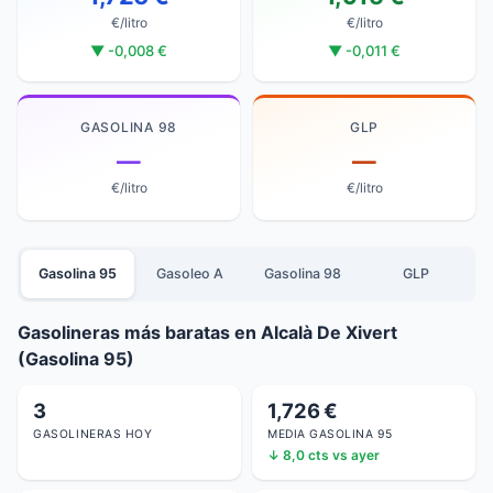
€/litro
€/litro
▼ -0,008 €
▼ -0,011 €
GASOLINA 98
GLP
—
—
€/litro
€/litro
Gasolina 95
Gasoleo A
Gasolina 98
GLP
Gasolineras más baratas en Alcalà De Xivert
(Gasolina 95)
3
1,726 €
GASOLINERAS HOY
MEDIA GASOLINA 95
↓ 8,0 cts vs ayer