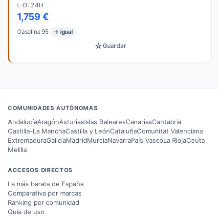
L-D: 24H
1,759 €
Gasolina 95
→ igual
☆
Guardar
COMUNIDADES AUTÓNOMAS
Andalucía
Aragón
Asturias
Islas Baleares
Canarias
Cantabria
Castilla-La Mancha
Castilla y León
Cataluña
Comunitat Valenciana
Extremadura
Galicia
Madrid
Murcia
Navarra
País Vasco
La Rioja
Ceuta
Melilla
ACCESOS DIRECTOS
La más barata de España
Comparativa por marcas
Ranking por comunidad
Guía de uso