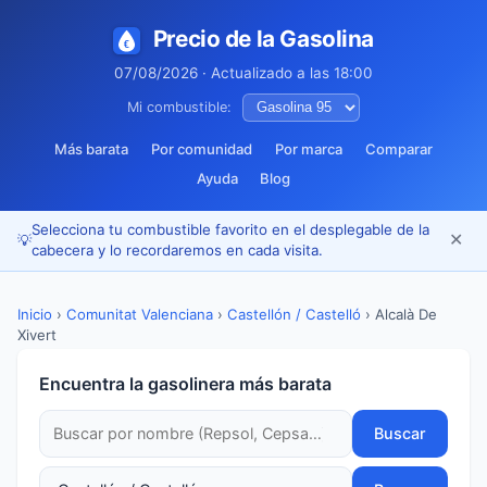
Precio de la Gasolina
07/08/2026 · Actualizado a las 18:00
Mi combustible:
Más barata
Por comunidad
Por marca
Comparar
Ayuda
Blog
Selecciona tu combustible favorito en el desplegable de la
✕
💡
cabecera y lo recordaremos en cada visita.
Inicio
›
Comunitat Valenciana
›
Castellón / Castelló
›
Alcalà De
Xivert
Encuentra la gasolinera más barata
Buscar