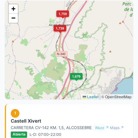
+
1,759
−
1,739
1,679
Leaflet
|
© OpenStreetMap
1
Castell Xivert
CARRETERA CV-142 KM. 1,5, ALCOSSEBRE
Waze ↗
Maps ↗
L-D: 07:00-22:00
Abierta