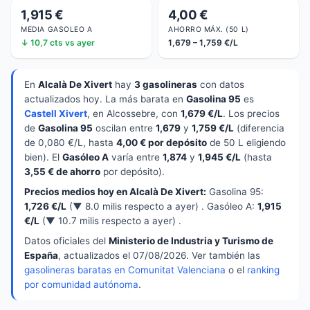
1,915 €
4,00 €
MEDIA GASOLEO A
AHORRO MÁX. (50 L)
↓ 10,7 cts vs ayer
1,679 – 1,759 €/L
En
Alcalà De Xivert
hay
3 gasolineras
con datos
actualizados hoy. La más barata en
Gasolina 95
es
Castell Xivert
, en Alcossebre, con
1,679 €/L
. Los precios
de
Gasolina 95
oscilan entre
1,679
y
1,759 €/L
(diferencia
de 0,080 €/L, hasta
4,00 € por depósito
de 50 L eligiendo
bien). El
Gasóleo A
varía entre
1,874
y
1,945 €/L
(hasta
3,55 € de ahorro
por depósito).
Precios medios hoy en Alcalà De Xivert:
Gasolina 95:
1,726 €/L
(▼ 8.0 milis respecto a ayer) . Gasóleo A:
1,915
€/L
(▼ 10.7 milis respecto a ayer) .
Datos oficiales del
Ministerio de Industria y Turismo de
España
, actualizados el 07/08/2026. Ver también las
gasolineras baratas en Comunitat Valenciana
o el
ranking
por comunidad autónoma
.