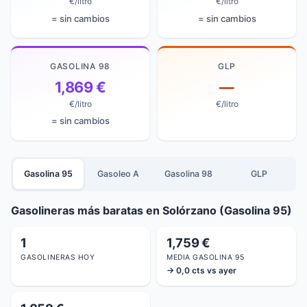
€/litro
€/litro
= sin cambios
= sin cambios
GASOLINA 98
GLP
1,869 €
—
€/litro
€/litro
= sin cambios
Gasolina 95
Gasoleo A
Gasolina 98
GLP
Gasolineras más baratas en Solórzano (Gasolina 95)
1
1,759 €
GASOLINERAS HOY
MEDIA GASOLINA 95
→ 0,0 cts vs ayer