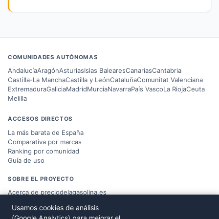
COMUNIDADES AUTÓNOMAS
Andalucía
Aragón
Asturias
Islas Baleares
Canarias
Cantabria
Castilla-La Mancha
Castilla y León
Cataluña
Comunitat Valenciana
Extremadura
Galicia
Madrid
Murcia
Navarra
País Vasco
La Rioja
Ceuta
Melilla
ACCESOS DIRECTOS
La más barata de España
Comparativa por marcas
Ranking por comunidad
Guía de uso
SOBRE EL PROYECTO
Acerca de preciodelagasolina.es
Blog sobre combustible
Usamos cookies de análisis
Datos del
Ministerio MITERD
(Google Analytics) para mejorar el