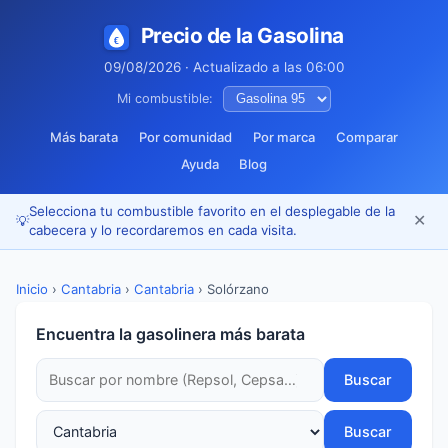
Precio de la Gasolina
09/08/2026 · Actualizado a las 06:00
Mi combustible:
Más barata
Por comunidad
Por marca
Comparar
Ayuda
Blog
Selecciona tu combustible favorito en el desplegable de la
✕
💡
cabecera y lo recordaremos en cada visita.
Inicio
›
Cantabria
›
Cantabria
›
Solórzano
Encuentra la gasolinera más barata
Buscar
Buscar