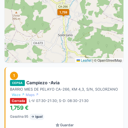
1,759
Leaflet
|
© OpenStreetMap
1
Campiezo -Avia
CEPSA
BARRIO MIES DE PELAYO CA-266, KM 4,3, S/N, SOLORZANO
Waze ↗
Maps ↗
L-V: 07:30-21:30; S-D: 08:30-21:30
Cerrada
1,759 €
Gasolina 95
→ igual
☆
Guardar