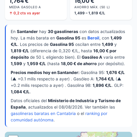
1,764 €
16,00 €
MEDIA GASOLEO A
AHORRO MÁX. (50 L)
↑ 0,2 cts vs ayer
1,499 – 1,819 €/L
En
Santander
hay
30 gasolineras
con datos actualizados
hoy. La más barata en
Gasolina 95
es
Beroil
, con
1,499
€/L
. Los precios de
Gasolina 95
oscilan entre
1,499
y
1,819 €/L
(diferencia de 0,320 €/L, hasta
16,00 € por
depósito
de 50 L eligiendo bien). El
Gasóleo A
varía entre
1,599
y
1,959 €/L
(hasta
18,00 € de ahorro
por depósito).
Precios medios hoy en Santander:
Gasolina 95:
1,676 €/L
(▲ +0.1 milis respecto a ayer) . Gasóleo A:
1,764 €/L
(▲
+0.2 milis respecto a ayer) . Gasolina 98:
1,896 €/L
. GLP:
1,084 €/L
.
Datos oficiales del
Ministerio de Industria y Turismo de
España
, actualizados el 08/08/2026. Ver también las
gasolineras baratas en Cantabria
o el
ranking por
comunidad autónoma
.