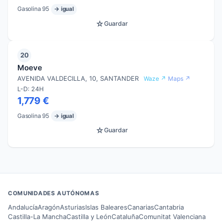
Gasolina 95
→ igual
☆
Guardar
20
Moeve
AVENIDA VALDECILLA, 10, SANTANDER
Waze ↗
Maps ↗
L-D: 24H
1,779 €
Gasolina 95
→ igual
☆
Guardar
COMUNIDADES AUTÓNOMAS
Andalucía
Aragón
Asturias
Islas Baleares
Canarias
Cantabria
Castilla-La Mancha
Castilla y León
Cataluña
Comunitat Valenciana