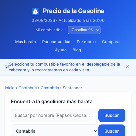
Precio de la Gasolina
08/08/2026 · Actualizado a las 20:00
Mi combustible:
Más barata
Por comunidad
Por marca
Comparar
Ayuda
Blog
Selecciona tu combustible favorito en el desplegable de la
✕
💡
cabecera y lo recordaremos en cada visita.
Inicio
›
Cantabria
›
Cantabria
›
Santander
Encuentra la gasolinera más barata
Buscar
Buscar