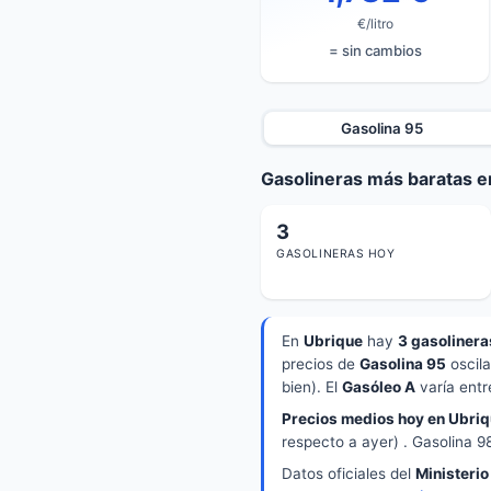
€/litro
= sin cambios
Gasolina 95
Gasolineras más baratas e
3
GASOLINERAS HOY
En
Ubrique
hay
3 gasolinera
precios de
Gasolina 95
oscil
bien). El
Gasóleo A
varía ent
Precios medios hoy en Ubriq
respecto a ayer) . Gasolina 9
Datos oficiales del
Ministerio