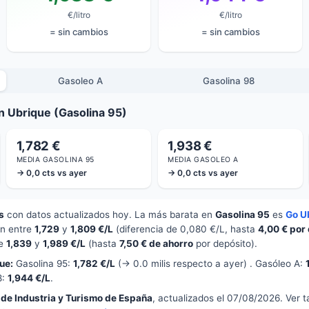
€/litro
€/litro
= sin cambios
= sin cambios
Gasoleo A
Gasolina 98
n Ubrique (Gasolina 95)
1,782 €
1,938 €
MEDIA GASOLINA 95
MEDIA GASOLEO A
→ 0,0 cts vs ayer
→ 0,0 cts vs ayer
s
con datos actualizados hoy. La más barata en
Gasolina 95
es
Go U
an entre
1,729
y
1,809 €/L
(diferencia de 0,080 €/L, hasta
4,00 € por
re
1,839
y
1,989 €/L
(hasta
7,50 € de ahorro
por depósito).
ue:
Gasolina 95:
1,782 €/L
(→ 0.0 milis respecto a ayer) . Gasóleo A:
8:
1,944 €/L
.
 de Industria y Turismo de España
, actualizados el 07/08/2026. Ver 