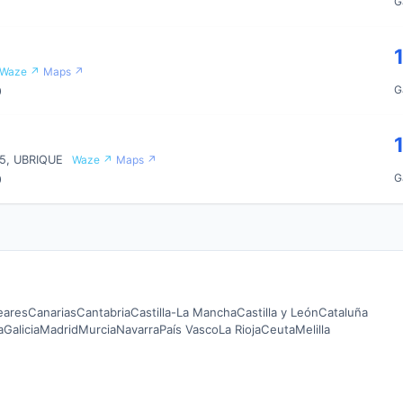
G
Waze ↗
Maps ↗
G
0
5, UBRIQUE
Waze ↗
Maps ↗
G
0
leares
Canarias
Cantabria
Castilla-La Mancha
Castilla y León
Cataluña
a
Galicia
Madrid
Murcia
Navarra
País Vasco
La Rioja
Ceuta
Melilla