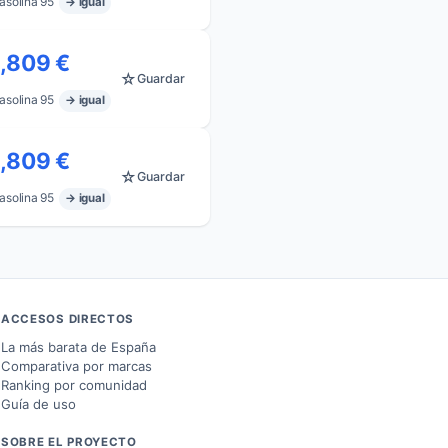
asolina 95
→ igual
1,809 €
☆
Guardar
asolina 95
→ igual
1,809 €
☆
Guardar
asolina 95
→ igual
ACCESOS DIRECTOS
La más barata de España
Comparativa por marcas
Ranking por comunidad
Guía de uso
SOBRE EL PROYECTO