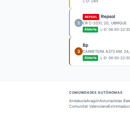
L-D: 24H
Repsol
REPSOL
2
CR C-3331, 20, UBRIQUE
L-D: 06:30-22:3
Abierta
Bp
3
CARRETERA A373 KM. 24,
L-D: 06:30-22:3
Abierta
COMUNIDADES AUTÓNOMAS
Andalucía
Aragón
Asturias
Islas Ba
Comunitat Valenciana
Extremadur