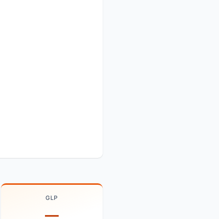
GLP
—