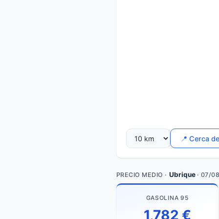
📍 Cerca d
Ubrique
PRECIO MEDIO ·
· 07/0
GASOLINA 95
1,782 €