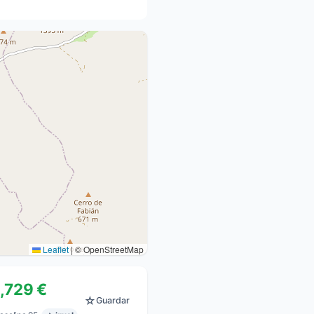
Leaflet
|
© OpenStreetMap
1,729 €
☆
Guardar