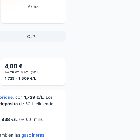
€/litro
GLP
4,00 €
AHORRO MÁX. (50 L)
1,729 – 1,809 €/L
brique
, con
1,729 €/L
. Los
 depósito
de 50 L eligiendo
1,938 €/L
(→ 0.0 milis
también las
gasolineras