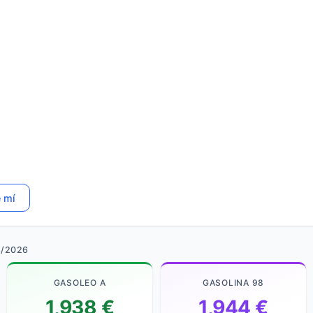
e mí
8/2026
GASOLEO A
GASOLINA 98
1,938 €
1,944 €