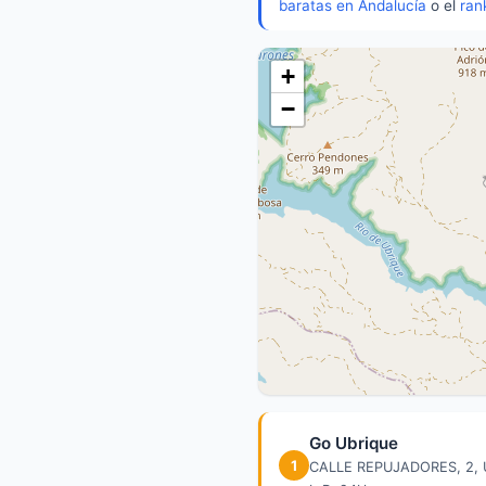
baratas en Andalucía
o el
ran
+
−
Go Ubrique
1
CALLE REPUJADORES, 2,