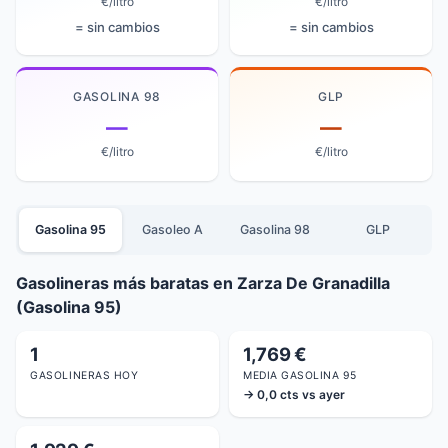
€/litro
€/litro
= sin cambios
= sin cambios
GASOLINA 98
GLP
—
—
€/litro
€/litro
Gasolina 95
Gasoleo A
Gasolina 98
GLP
Gasolineras más baratas en Zarza De Granadilla
(Gasolina 95)
1
1,769 €
GASOLINERAS HOY
MEDIA GASOLINA 95
→ 0,0 cts vs ayer