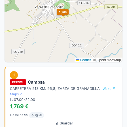
1,769
Leaflet
|
© OpenStreetMap
1
Campsa
REPSOL
CARRETERA 513 KM. 96,8, ZARZA DE GRANADILLA
Waze ↗
Maps ↗
L: 07:00-22:00
1,769 €
Gasolina 95
→ igual
☆
Guardar