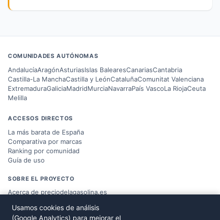
COMUNIDADES AUTÓNOMAS
Andalucía
Aragón
Asturias
Islas Baleares
Canarias
Cantabria
Castilla-La Mancha
Castilla y León
Cataluña
Comunitat Valenciana
Extremadura
Galicia
Madrid
Murcia
Navarra
País Vasco
La Rioja
Ceuta
Melilla
ACCESOS DIRECTOS
La más barata de España
Comparativa por marcas
Ranking por comunidad
Guía de uso
SOBRE EL PROYECTO
Acerca de preciodelagasolina.es
Blog sobre combustible
Usamos cookies de análisis
Datos del
Ministerio MITERD
(Google Analytics) para mejorar el