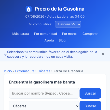
Precio de la Gasolina
07/08/2026 · Actualizado a las 04:00
Mi combustible:
Más barata
Por comunidad
Por marca
Comparar
Ayuda
Blog
Selecciona tu combustible favorito en el desplegable de la
✕
💡
cabecera y lo recordaremos en cada visita.
Inicio
›
Extremadura
›
Cáceres
›
Zarza De Granadilla
Encuentra la gasolinera más barata
Buscar
Buscar