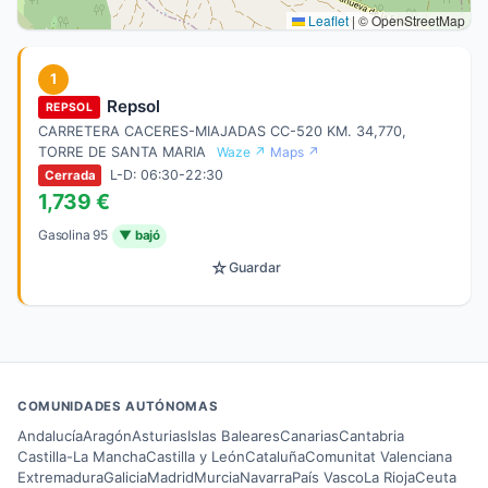
Leaflet
|
© OpenStreetMap
1
Repsol
REPSOL
CARRETERA CACERES-MIAJADAS CC-520 KM. 34,770,
TORRE DE SANTA MARIA
Waze ↗
Maps ↗
L-D: 06:30-22:30
Cerrada
1,739 €
Gasolina 95
▼ bajó
☆
Guardar
COMUNIDADES AUTÓNOMAS
Andalucía
Aragón
Asturias
Islas Baleares
Canarias
Cantabria
Castilla-La Mancha
Castilla y León
Cataluña
Comunitat Valenciana
Extremadura
Galicia
Madrid
Murcia
Navarra
País Vasco
La Rioja
Ceuta