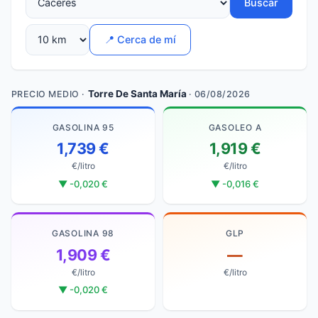
Buscar
📍 Cerca de mí
Torre De Santa María
PRECIO MEDIO ·
· 06/08/2026
GASOLINA 95
GASOLEO A
1,739 €
1,919 €
€/litro
€/litro
▼ -0,020 €
▼ -0,016 €
GASOLINA 98
GLP
1,909 €
—
€/litro
€/litro
▼ -0,020 €