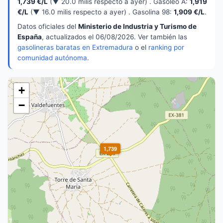
1,739 €/L
(▼ 20.0 milis respecto a ayer) . Gasóleo A:
1,919
€/L
(▼ 16.0 milis respecto a ayer) . Gasolina 98:
1,909 €/L
.
Datos oficiales del
Ministerio de Industria y Turismo de
España
, actualizados el 06/08/2026. Ver también las
gasolineras baratas en Extremadura
o el
ranking por
comunidad autónoma
.
+
−
1,739