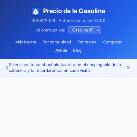
Precio de la Gasolina
06/08/2026 · Actualizado a las 04:00
Mi combustible:
Más barata
Por comunidad
Por marca
Comparar
Ayuda
Blog
Selecciona tu combustible favorito en el desplegable de la
✕
💡
cabecera y lo recordaremos en cada visita.