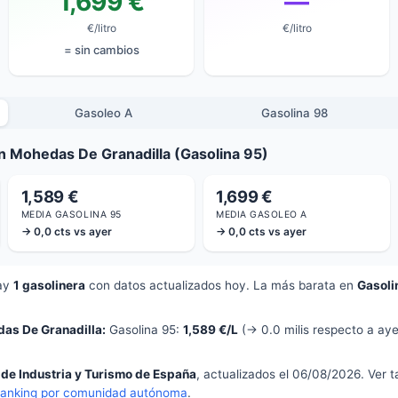
1,699 €
—
€/litro
€/litro
= sin cambios
Gasoleo A
Gasolina 98
n Mohedas De Granadilla (Gasolina 95)
1,589 €
1,699 €
MEDIA GASOLINA 95
MEDIA GASOLEO A
→ 0,0 cts vs ayer
→ 0,0 cts vs ayer
ay
1 gasolinera
con datos actualizados hoy. La más barata en
Gasoli
as De Granadilla:
Gasolina 95:
1,589 €/L
(→ 0.0 milis respecto a aye
 de Industria y Turismo de España
, actualizados el 06/08/2026. Ver 
ranking por comunidad autónoma
.