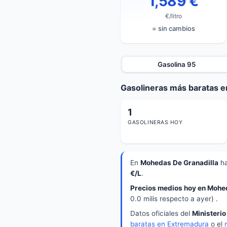
1,589 €
€/litro
= sin cambios
Gasolina 95
Gasolineras más baratas e
1
GASOLINERAS HOY
En
Mohedas De Granadilla
h
€/L
.
Precios medios hoy en Mohed
0.0 milis respecto a ayer) .
Datos oficiales del
Ministerio
baratas en Extremadura
o el