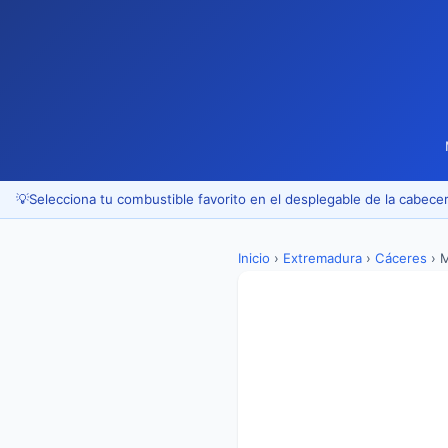
💡
Selecciona tu combustible favorito en el desplegable de la cabecer
Inicio
›
Extremadura
›
Cáceres
›
M