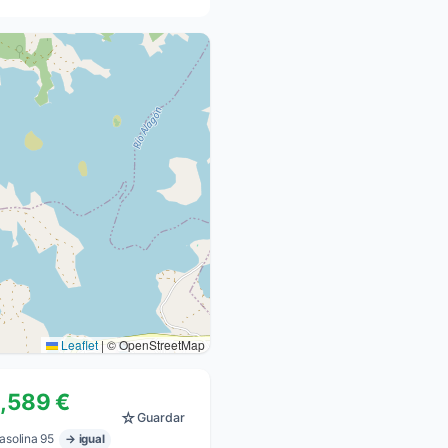
Leaflet
|
© OpenStreetMap
1,589 €
☆
Guardar
asolina 95
→ igual