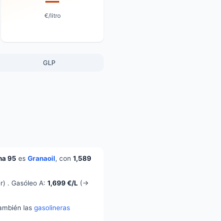
—
€/litro
GLP
na 95
es
Granaoil
, con
1,589
r) . Gasóleo A:
1,699 €/L
(→
también las
gasolineras