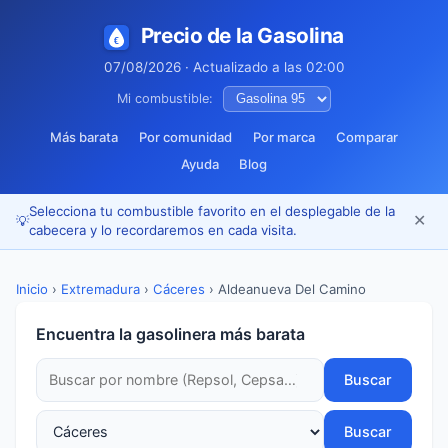
Precio de la Gasolina
07/08/2026 · Actualizado a las 02:00
Mi combustible:
Más barata
Por comunidad
Por marca
Comparar
Ayuda
Blog
Selecciona tu combustible favorito en el desplegable de la
✕
💡
cabecera y lo recordaremos en cada visita.
Inicio
›
Extremadura
›
Cáceres
›
Aldeanueva Del Camino
Encuentra la gasolinera más barata
Buscar
Buscar