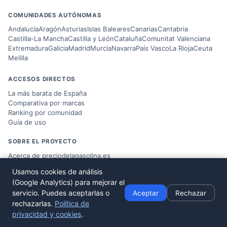
COMUNIDADES AUTÓNOMAS
Andalucía
Aragón
Asturias
Islas Baleares
Canarias
Cantabria
Castilla-La Mancha
Castilla y León
Cataluña
Comunitat Valenciana
Extremadura
Galicia
Madrid
Murcia
Navarra
País Vasco
La Rioja
Ceuta
Melilla
ACCESOS DIRECTOS
La más barata de España
Comparativa por marcas
Ranking por comunidad
Guía de uso
SOBRE EL PROYECTO
Acerca de preciodelagasolina.es
Blog sobre combustible
Usamos cookies de análisis
Datos del
Ministerio MITERD
(Google Analytics) para mejorar el
Desarrollado por
Víctor Corbacho
servicio. Puedes aceptarlas o
Aceptar
Rechazar
rechazarlas.
Política de
privacidad y cookies
.
© 2026 preciodelagasolina.es ·
Aviso Legal
·
Política de Privacidad