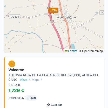
1,729
Leaflet
|
© OpenStreetMap
1
Valcarce
AUTOVIA RUTA DE LA PLATA A-66 KM. 576,000, ALDEA DEL
CANO
Waze ↗
Maps ↗
L-D: 24H
1,729 €
Gasolina 95
→ igual
☆
Guardar