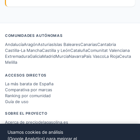
COMUNIDADES AUTÓNOMAS
Andalucía
Aragón
Asturias
Islas Baleares
Canarias
Cantabria
Castilla-La Mancha
Castilla y León
Cataluña
Comunitat Valenciana
Extremadura
Galicia
Madrid
Murcia
Navarra
País Vasco
La Rioja
Ceuta
Melilla
ACCESOS DIRECTOS
La más barata de España
Comparativa por marcas
Ranking por comunidad
Guía de uso
SOBRE EL PROYECTO
Acerca de preciodelagasolina.es
Blog sobre combustible
Usamos cookies de análisis
Datos del
Ministerio MITERD
(Google Analytics) para mejorar el
Desarrollado por
Víctor Corbacho