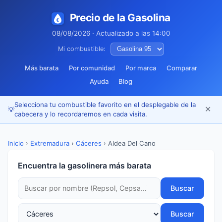
Precio de la Gasolina
08/08/2026 · Actualizado a las 14:00
Mi combustible:
Más barata
Por comunidad
Por marca
Comparar
Ayuda
Blog
Selecciona tu combustible favorito en el desplegable de la
✕
💡
cabecera y lo recordaremos en cada visita.
Inicio
›
Extremadura
›
Cáceres
›
Aldea Del Cano
Encuentra la gasolinera más barata
Buscar
Buscar