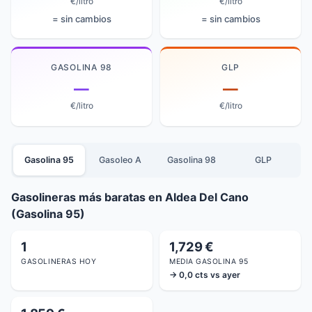
€/litro
€/litro
= sin cambios
= sin cambios
GASOLINA 98
GLP
—
—
€/litro
€/litro
Gasolina 95
Gasoleo A
Gasolina 98
GLP
Gasolineras más baratas en Aldea Del Cano
(Gasolina 95)
1
1,729 €
GASOLINERAS HOY
MEDIA GASOLINA 95
→ 0,0 cts vs ayer