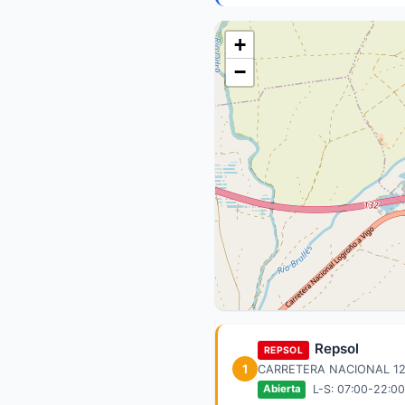
+
−
Repsol
REPSOL
1
CARRETERA NACIONAL 12
L-S: 07:00-22:00
Abierta