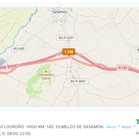
1,738
0 LOGROÑO -VIGO KM. 145, OLMILLOS DE SASAMON
Waze ↗
Maps ↗
G
; D: 08:00-22:00