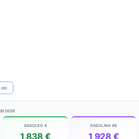
e mí
08/2026
GASOLEO A
GASOLINA 98
1,838 €
1,928 €