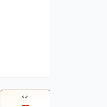
GLP
—