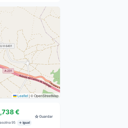
Leaflet
|
© OpenStreetMap
1,738 €
☆
Guardar
asolina 95
→ igual