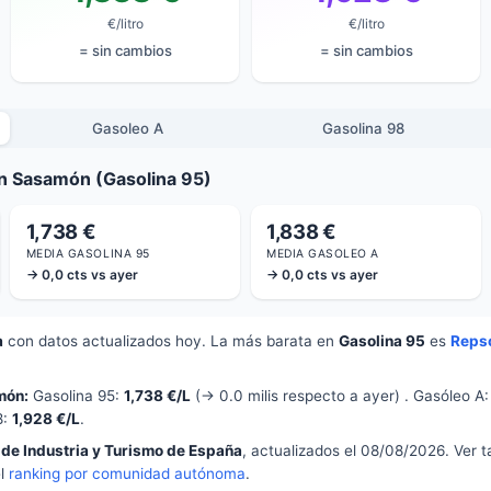
€/litro
€/litro
= sin cambios
= sin cambios
Gasoleo A
Gasolina 98
n Sasamón (Gasolina 95)
1,738 €
1,838 €
MEDIA GASOLINA 95
MEDIA GASOLEO A
→ 0,0 cts vs ayer
→ 0,0 cts vs ayer
a
con datos actualizados hoy. La más barata en
Gasolina 95
es
Reps
món:
Gasolina 95:
1,738 €/L
(→ 0.0 milis respecto a ayer) . Gasóleo A
8:
1,928 €/L
.
 de Industria y Turismo de España
, actualizados el 08/08/2026. Ver 
el
ranking por comunidad autónoma
.