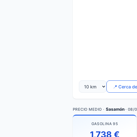
📍 Cerca d
Sasamón
PRECIO MEDIO ·
· 08/
GASOLINA 95
1,738 €