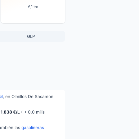
€/litro
GLP
ol
, en Olmillos De Sasamon,
:
1,838 €/L
(→ 0.0 milis
también las
gasolineras