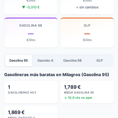
€/litro
€/litro
▼ -0,010 €
= sin cambios
GASOLINA 98
GLP
—
—
€/litro
€/litro
Gasolina 95
Gasoleo A
Gasolina 98
GLP
Gasolineras más baratas en Milagros (Gasolina 95)
1
1,789 €
GASOLINERAS HOY
MEDIA GASOLINA 95
↓ 10,0 cts vs ayer
1,869 €
MEDIA GASOLEO A