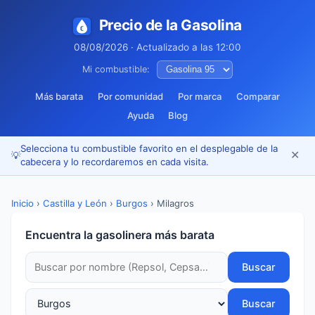
Precio de la Gasolina
08/08/2026 · Actualizado a las 12:00
Mi combustible:
Más barata
Por comunidad
Por marca
Comparar
Ayuda
Blog
Selecciona tu combustible favorito en el desplegable de la
✕
💡
cabecera y lo recordaremos en cada visita.
Inicio
›
Castilla y León
›
Burgos
›
Milagros
Encuentra la gasolinera más barata
Buscar
Buscar