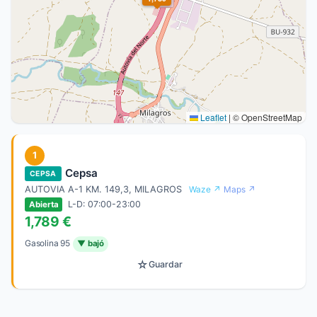
Leaflet
|
© OpenStreetMap
1
Cepsa
CEPSA
AUTOVIA A-1 KM. 149,3, MILAGROS
Waze ↗
Maps ↗
L-D: 07:00-23:00
Abierta
1,789 €
Gasolina 95
▼ bajó
☆
Guardar