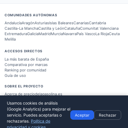
COMUNIDADES AUTÓNOMAS
Andalucía
Aragón
Asturias
Islas Baleares
Canarias
Cantabria
Castilla-La Mancha
Castilla y León
Cataluña
Comunitat Valenciana
Extremadura
Galicia
Madrid
Murcia
Navarra
País Vasco
La Rioja
Ceuta
Melilla
ACCESOS DIRECTOS
La más barata de España
Comparativa por marcas
Ranking por comunidad
Guía de uso
SOBRE EL PROYECTO
Acerca de preciodelagasolina.es
Blog sobre combustible
Usamos cookies de análisis
Datos del
Ministerio MITERD
(Google Analytics) para mejorar el
Desarrollado por
Víctor Corbacho
servicio. Puedes aceptarlas o
Aceptar
Rechazar
rechazarlas.
Política de
privacidad y cookies
.
© 2026 preciodelagasolina.es ·
Aviso Legal
·
Política de Privacidad