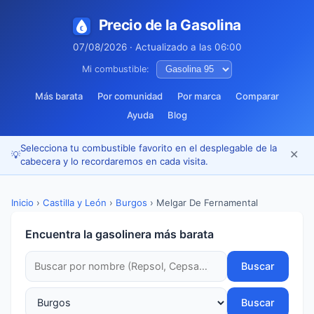
Precio de la Gasolina
07/08/2026 · Actualizado a las 06:00
Mi combustible:
Más barata
Por comunidad
Por marca
Comparar
Ayuda
Blog
Selecciona tu combustible favorito en el desplegable de la
✕
💡
cabecera y lo recordaremos en cada visita.
Inicio
›
Castilla y León
›
Burgos
›
Melgar De Fernamental
Encuentra la gasolinera más barata
Buscar
Buscar