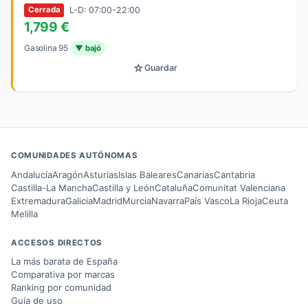
L-D: 07:00-22:00
Cerrada
1,799 €
Gasolina 95
▼ bajó
☆
Guardar
COMUNIDADES AUTÓNOMAS
Andalucía
Aragón
Asturias
Islas Baleares
Canarias
Cantabria
Castilla-La Mancha
Castilla y León
Cataluña
Comunitat Valenciana
Extremadura
Galicia
Madrid
Murcia
Navarra
País Vasco
La Rioja
Ceuta
Melilla
ACCESOS DIRECTOS
La más barata de España
Comparativa por marcas
Ranking por comunidad
Guía de uso