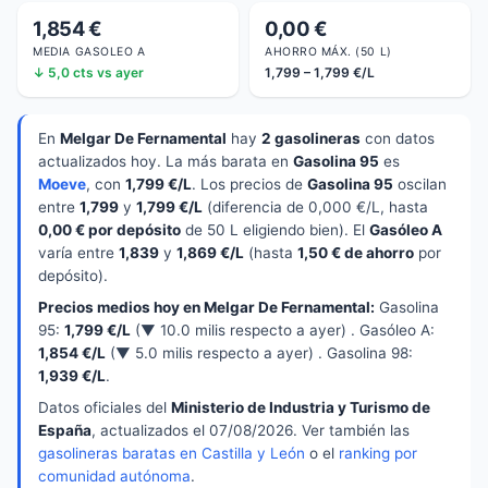
1,854 €
0,00 €
MEDIA GASOLEO A
AHORRO MÁX. (50 L)
↓ 5,0 cts vs ayer
1,799 – 1,799 €/L
En
Melgar De Fernamental
hay
2 gasolineras
con datos
actualizados hoy. La más barata en
Gasolina 95
es
Moeve
, con
1,799 €/L
. Los precios de
Gasolina 95
oscilan
entre
1,799
y
1,799 €/L
(diferencia de 0,000 €/L, hasta
0,00 € por depósito
de 50 L eligiendo bien). El
Gasóleo A
varía entre
1,839
y
1,869 €/L
(hasta
1,50 € de ahorro
por
depósito).
Precios medios hoy en Melgar De Fernamental:
Gasolina
95:
1,799 €/L
(▼ 10.0 milis respecto a ayer) . Gasóleo A:
1,854 €/L
(▼ 5.0 milis respecto a ayer) . Gasolina 98:
1,939 €/L
.
Datos oficiales del
Ministerio de Industria y Turismo de
España
, actualizados el 07/08/2026. Ver también las
gasolineras baratas en Castilla y León
o el
ranking por
comunidad autónoma
.