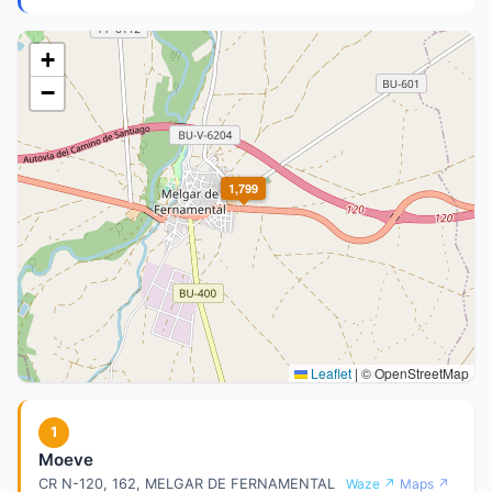
+
−
1,799
Leaflet
|
© OpenStreetMap
1
Moeve
CR N-120, 162, MELGAR DE FERNAMENTAL
Waze ↗
Maps ↗