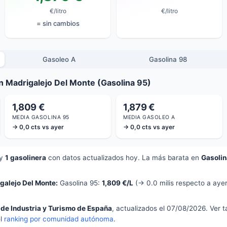
€/litro
€/litro
= sin cambios
Gasoleo A
Gasolina 98
n Madrigalejo Del Monte (Gasolina 95)
1,809 €
1,879 €
MEDIA GASOLINA 95
MEDIA GASOLEO A
→ 0,0 cts vs ayer
→ 0,0 cts vs ayer
y
1 gasolinera
con datos actualizados hoy. La más barata en
Gasolin
galejo Del Monte:
Gasolina 95:
1,809 €/L
(→ 0.0 milis respecto a ayer
 de Industria y Turismo de España
, actualizados el 07/08/2026. Ver 
el
ranking por comunidad autónoma
.