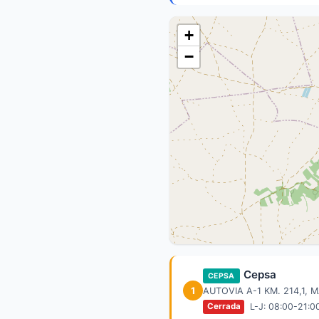
+
−
Cepsa
CEPSA
1
AUTOVIA A-1 KM. 214,1,
L-J: 08:00-21:0
Cerrada