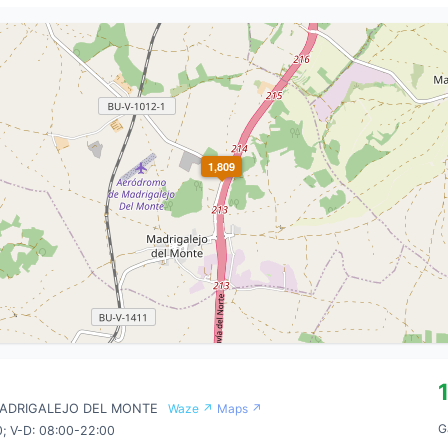
1,809
 MADRIGALEJO DEL MONTE
Waze ↗
Maps ↗
G
0; V-D: 08:00-22:00