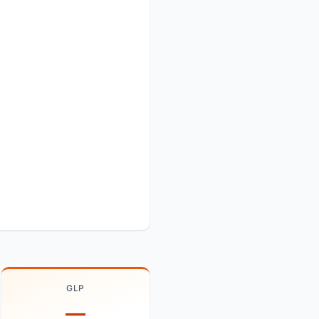
GLP
—