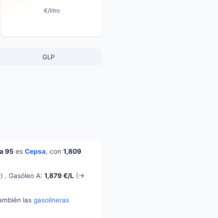
€/litro
GLP
a 95
es
Cepsa
, con
1,809
) . Gasóleo A:
1,879 €/L
(→
también las
gasolineras