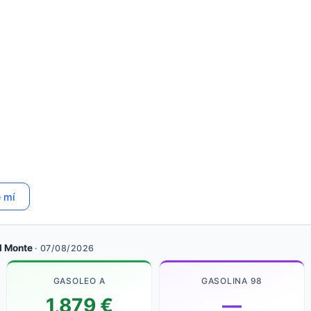
e mí
l Monte
· 07/08/2026
GASOLEO A
GASOLINA 98
1,879 €
—