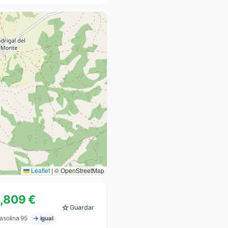
Leaflet
|
© OpenStreetMap
1,809 €
☆
Guardar
asolina 95
→ igual