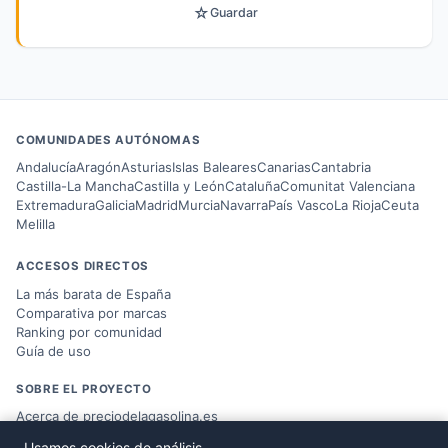
☆
Guardar
COMUNIDADES AUTÓNOMAS
Andalucía
Aragón
Asturias
Islas Baleares
Canarias
Cantabria
Castilla-La Mancha
Castilla y León
Cataluña
Comunitat Valenciana
Extremadura
Galicia
Madrid
Murcia
Navarra
País Vasco
La Rioja
Ceuta
Melilla
ACCESOS DIRECTOS
La más barata de España
Comparativa por marcas
Ranking por comunidad
Guía de uso
SOBRE EL PROYECTO
Acerca de preciodelagasolina.es
Blog sobre combustible
Usamos cookies de análisis