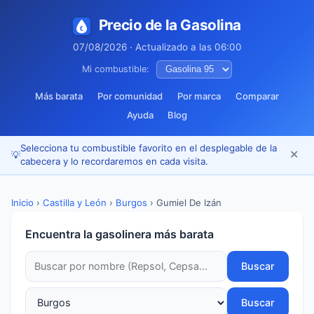
Precio de la Gasolina
07/08/2026 · Actualizado a las 06:00
Mi combustible:
Más barata
Por comunidad
Por marca
Comparar
Ayuda
Blog
Selecciona tu combustible favorito en el desplegable de la
✕
💡
cabecera y lo recordaremos en cada visita.
Inicio
›
Castilla y León
›
Burgos
›
Gumiel De Izán
Encuentra la gasolinera más barata
Buscar
Buscar