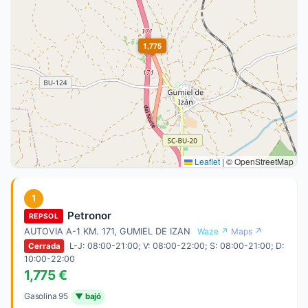
1,775
Leaflet
|
© OpenStreetMap
1
Petronor
REPSOL
AUTOVIA A-1 KM. 171, GUMIEL DE IZAN
Waze ↗
Maps ↗
L-J: 08:00-21:00; V: 08:00-22:00; S: 08:00-21:00; D:
Cerrada
10:00-22:00
1,775 €
Gasolina 95
▼ bajó