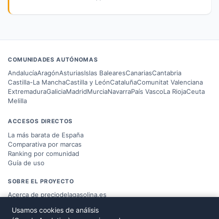
COMUNIDADES AUTÓNOMAS
Andalucía
Aragón
Asturias
Islas Baleares
Canarias
Cantabria
Castilla-La Mancha
Castilla y León
Cataluña
Comunitat Valenciana
Extremadura
Galicia
Madrid
Murcia
Navarra
País Vasco
La Rioja
Ceuta
Melilla
ACCESOS DIRECTOS
La más barata de España
Comparativa por marcas
Ranking por comunidad
Guía de uso
SOBRE EL PROYECTO
Acerca de preciodelagasolina.es
Blog sobre combustible
Usamos cookies de análisis
Datos del
Ministerio MITERD