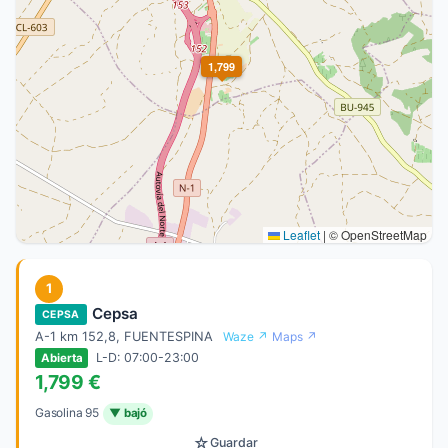
1,799
Leaflet
|
© OpenStreetMap
1
Cepsa
CEPSA
A-1 km 152,8, FUENTESPINA
Waze ↗
Maps ↗
L-D: 07:00-23:00
Abierta
1,799 €
Gasolina 95
▼ bajó
☆
Guardar