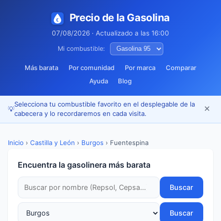
Precio de la Gasolina
07/08/2026 · Actualizado a las 16:00
Mi combustible:
Más barata
Por comunidad
Por marca
Comparar
Ayuda
Blog
Selecciona tu combustible favorito en el desplegable de la
✕
💡
cabecera y lo recordaremos en cada visita.
Inicio
›
Castilla y León
›
Burgos
›
Fuentespina
Encuentra la gasolinera más barata
Buscar
Buscar