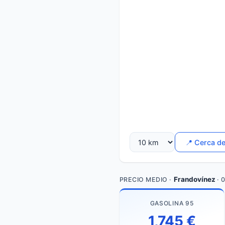
📍 Cerca d
Frandovínez
PRECIO MEDIO ·
· 
GASOLINA 95
1,745 €