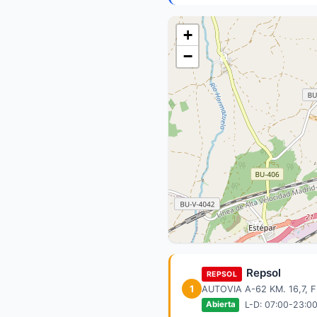
+
−
Repsol
REPSOL
1
AUTOVIA A-62 KM. 16,7,
L-D: 07:00-23:0
Abierta