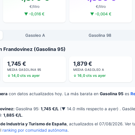
€/litro
€/litro
▼ -0,016 €
▼ -0,004 €
Gasoleo A
Gasolina 98
n Frandovínez (Gasolina 95)
1,745 €
1,879 €
MEDIA GASOLINA 95
MEDIA GASOLEO A
↓ 14,0 cts vs ayer
↓ 16,0 cts vs ayer
nera
con datos actualizados hoy. La más barata en
Gasolina 95
es
R
ovínez:
Gasolina 95:
1,745 €/L
(▼ 14.0 milis respecto a ayer) . Gasól
8:
1,885 €/L
.
 de Industria y Turismo de España
, actualizados el 07/08/2026. Ver 
el
ranking por comunidad autónoma
.