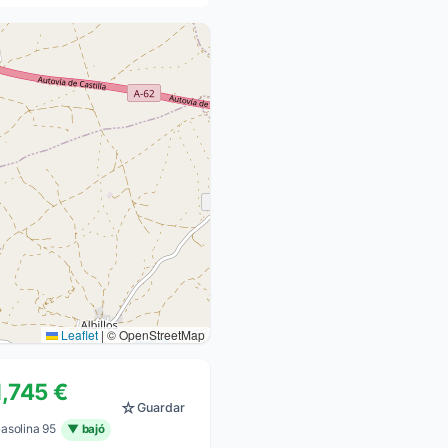
Leaflet
|
© OpenStreetMap
1,745 €
☆
Guardar
asolina 95
▼ bajó