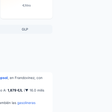
€/litro
GLP
epsol
, en Frandovinez, con
eo A:
1,879 €/L
(▼ 16.0 milis
también las
gasolineras