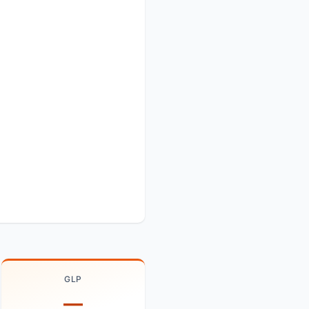
GLP
—