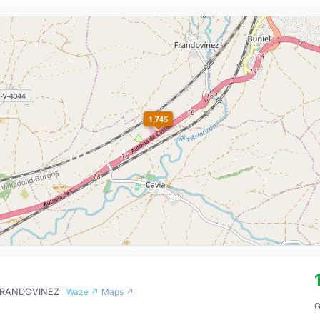
1,745
 FRANDOVINEZ
Waze ↗
Maps ↗
G
0