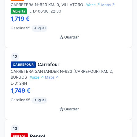
CARRETERA N-623 KM. 0, VILLATORO
Waze ↗
Maps ↗
L-D: 06:30-22:30
Abierta
1,719 €
Gasolina 95
→ igual
☆
Guardar
12
Carrefour
CARREFOUR
CARRETERA SANTANDER N-623 (CARREFOUR) KM. 2,
BURGOS
Waze ↗
Maps ↗
L-D: 24H
1,749 €
Gasolina 95
→ igual
☆
Guardar
13
Repsol
REPSOL