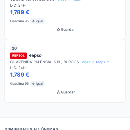
L-D: 24H
1,789 €
Gasolina 95
→ igual
☆
Guardar
20
Repsol
REPSOL
CL AVENIDA PALENCIA, S.N., BURGOS
Waze ↗
Maps ↗
L-D: 24H
1,789 €
Gasolina 95
→ igual
☆
Guardar
COMUNIDADES AUTÓNOMAS