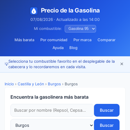
Precio de la Gasolina
07/08/2026 · Actualizado a las 14:00
Mi combustible:
Más barata
Por comunidad
Por marca
Comparar
Ayuda
Blog
Selecciona tu combustible favorito en el desplegable de la
✕
💡
cabecera y lo recordaremos en cada visita.
Inicio
›
Castilla y León
›
Burgos
›
Burgos
Encuentra la gasolinera más barata
Buscar
Buscar