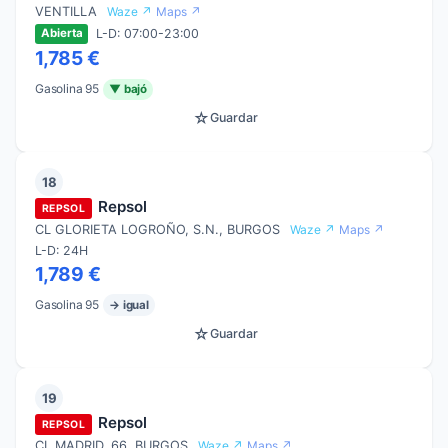
VENTILLA
Waze ↗
Maps ↗
L-D: 07:00-23:00
Abierta
1,785 €
Gasolina 95
▼ bajó
☆
Guardar
18
Repsol
REPSOL
CL GLORIETA LOGROÑO, S.N., BURGOS
Waze ↗
Maps ↗
L-D: 24H
1,789 €
Gasolina 95
→ igual
☆
Guardar
19
Repsol
REPSOL
CL MADRID, 66, BURGOS
Waze ↗
Maps ↗