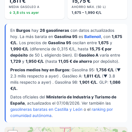
1,811 €
15,75 €
MEDIA GASOLEO A
AHORRO MÁX. (50 L)
↓ 3,8 cts vs ayer
1,675 – 1,990 €/L
En
Burgos
hay
26 gasolineras
con datos actualizados
hoy. La más barata en
Gasolina 95
es
Ballenoil
, con
1,675
€/L
. Los precios de
Gasolina 95
oscilan entre
1,675
y
1,990 €/L
(diferencia de 0,315 €/L, hasta
15,75 € por
depósito
de 50 L eligiendo bien). El
Gasóleo A
varía entre
1,729
y
1,950 €/L
(hasta
11,05 € de ahorro
por depósito).
Precios medios hoy en Burgos:
Gasolina 95:
1,756 €/L
(▼
2.3 milis respecto a ayer) . Gasóleo A:
1,811 €/L
(▼ 3.8
milis respecto a ayer) . Gasolina 98:
1,901 €/L
. GLP:
1,086
€/L
.
Datos oficiales del
Ministerio de Industria y Turismo de
España
, actualizados el 07/08/2026. Ver también las
gasolineras baratas en Castilla y León
o el
ranking por
comunidad autónoma
.