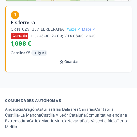
1
E.s.ferreira
CR N-625, 337, BERBERANA
Waze ↗
Maps ↗
L-J: 08:00-20:00; V-D: 08:00-21:00
Cerrada
1,698 €
Gasolina 95
→ igual
☆
Guardar
COMUNIDADES AUTÓNOMAS
Andalucía
Aragón
Asturias
Islas Baleares
Canarias
Cantabria
Castilla-La Mancha
Castilla y León
Cataluña
Comunitat Valenciana
Extremadura
Galicia
Madrid
Murcia
Navarra
País Vasco
La Rioja
Ceuta
Melilla