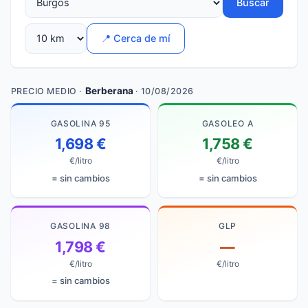
Buscar
📍 Cerca de mí
Berberana
PRECIO MEDIO ·
· 10/08/2026
GASOLINA 95
GASOLEO A
1,698 €
1,758 €
€/litro
€/litro
= sin cambios
= sin cambios
GASOLINA 98
GLP
1,798 €
—
€/litro
€/litro
= sin cambios