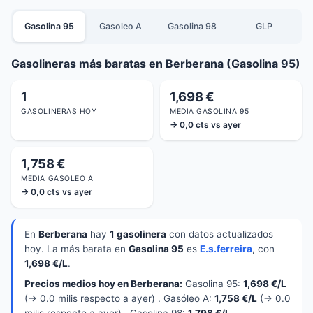
Gasolina 95
Gasoleo A
Gasolina 98
GLP
Gasolineras más baratas en Berberana (Gasolina 95)
1
1,698 €
GASOLINERAS HOY
MEDIA GASOLINA 95
→ 0,0 cts vs ayer
1,758 €
MEDIA GASOLEO A
→ 0,0 cts vs ayer
En
Berberana
hay
1 gasolinera
con datos actualizados
hoy. La más barata en
Gasolina 95
es
E.s.ferreira
, con
1,698 €/L
.
Precios medios hoy en Berberana:
Gasolina 95:
1,698 €/L
(→ 0.0 milis respecto a ayer) . Gasóleo A:
1,758 €/L
(→ 0.0
milis respecto a ayer) . Gasolina 98:
1,798 €/L
.