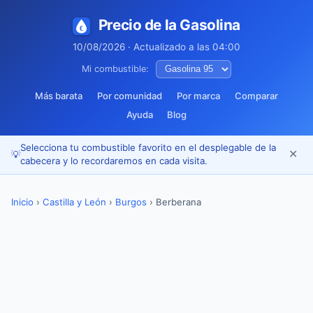
Precio de la Gasolina
10/08/2026 · Actualizado a las 04:00
Mi combustible:
Más barata
Por comunidad
Por marca
Comparar
Ayuda
Blog
Selecciona tu combustible favorito en el desplegable de la
✕
💡
cabecera y lo recordaremos en cada visita.
Inicio
›
Castilla y León
›
Burgos
›
Berberana